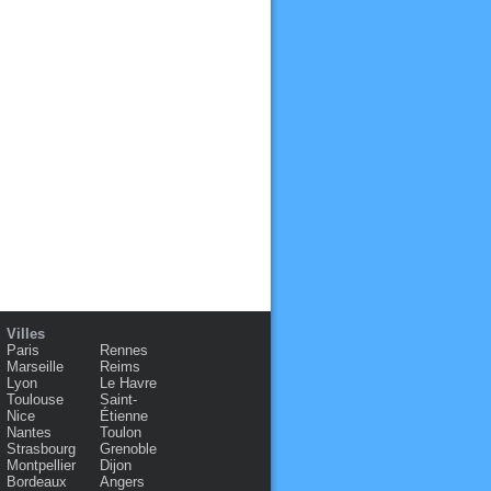
Villes
Paris
Rennes
Marseille
Reims
Lyon
Le Havre
Toulouse
Saint-
Nice
Étienne
Nantes
Toulon
Strasbourg
Grenoble
Montpellier
Dijon
Bordeaux
Angers