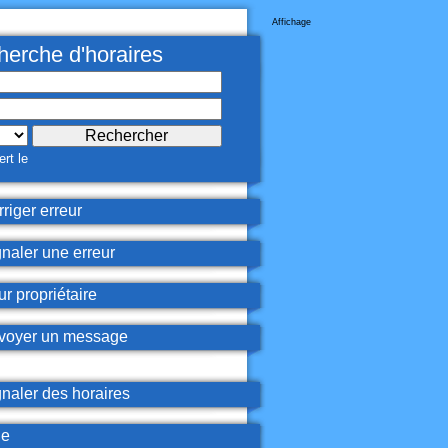
Affichage
erche d'horaires
rt le
riger erreur
naler une erreur
r propriétaire
oyer un message
naler des horaires
de