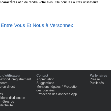
0
caractères
afin de rendre votre avis utile pour les autres utilisateurs.
e Entre Vous Et Nous à Versonnex
 d'utilisateur
Contact
Partenaires
exion/Enregistrement
Appréciation
Presse
score
Suggestions
Publicités
e en direct
Mentions légales / Protection
des données
es
Protection des données App
tions d'utilisation
mètres de
dentialité