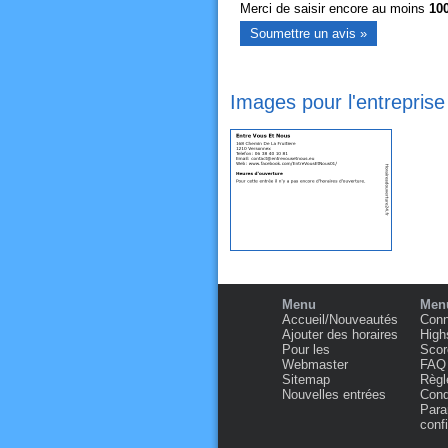
Merci de saisir encore au moins
10
Images pour l'entrepris
Menu
Menu
Accueil/Nouveautés
Conn
Ajouter des horaires
High
Pour les
Scor
Webmaster
FAQ
Sitemap
Règl
Nouvelles entrées
Condi
Para
confi