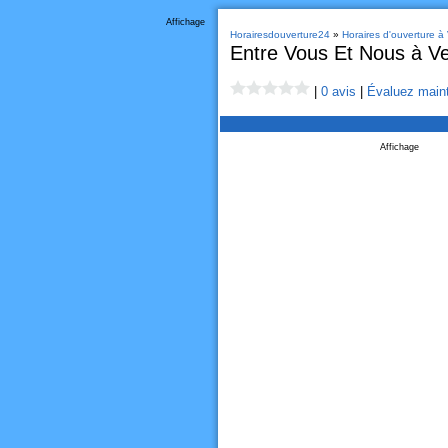
Affichage
Horairesdouverture24
»
Horaires d'ouverture à
Entre Vous Et Nous à V
|
0 avis
|
Évaluez maint
Affichage