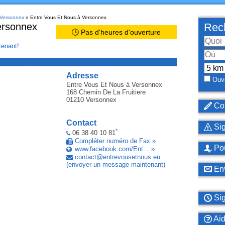
 Versonnex
» Entre Vous Et Nous à Versonnex
ersonnex
Rech
🕒 Pas d'heures d'ouverture
enant!
_
Adresse
Ouve
Entre Vous Et Nous
à Versonnex
168 Chemin De La Fruitiere
01210
Versonnex
Cor
Contact
Sig
*
06 38 40 10 81
Compléter numéro de Fax »
Pou
www.facebook.com/Ent... »
contact
@
entrevousetnous
.
eu
(envoyer un message maintenant)
Env
Sig
Ai