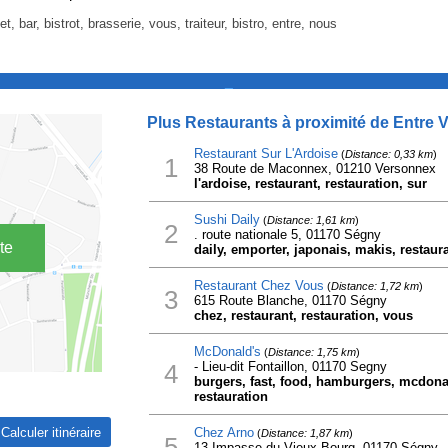
et, bar, bistrot, brasserie, vous, traiteur, bistro, entre, nous
_
Plus Restaurants à proximité de Entre 
Restaurant Sur L'Ardoise
(
Distance: 0,33 km
)
1
38 Route de Maconnex, 01210 Versonnex
l'ardoise, restaurant, restauration, sur
Sushi Daily
(
Distance: 1,61 km
)
2
. route nationale 5, 01170 Ségny
te
daily, emporter, japonais, makis, restaura
Restaurant Chez Vous
(
Distance: 1,72 km
)
3
615 Route Blanche, 01170 Ségny
chez, restaurant, restauration, vous
McDonald's
(
Distance: 1,75 km
)
4
- Lieu-dit Fontaillon, 01170 Segny
burgers, fast, food, hamburgers, mcdonal
restauration
Chez Arno
(
Distance: 1,87 km
)
5
13 Impasse du Vieux Bourg, 01170 Ségny