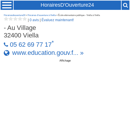
HorairesD'Ouverture24
Horairesdouverture24
»
Horaires d'ouverture à Viella
» École elémentaire publique - Viella à Viella
|
0 avis
|
Évaluez maintenant!
- Au Village
32400
Viella
*
05 62 69 77 17
www.education.gouv.f... »
Affichage