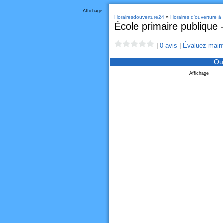
Affichage
Horairesdouverture24
»
Horaires d'ouverture à 
École primaire publique - 
|
0 avis
|
Évaluez maint
Ou
Affichage