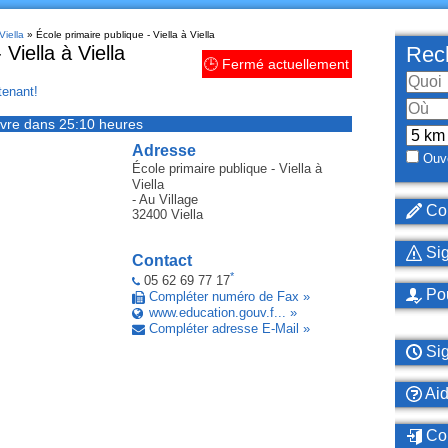
Viella
» École primaire publique - Viella à Viella
Viella à Viella
Rech
🕒 Fermé actuellement
enant!
vre dans 25:10 heures
Adresse
Ouve
École primaire publique - Viella
à
Viella
- Au Village
Cor
32400
Viella
Sig
Contact
*
05 62 69 77 17
Pou
Compléter numéro de Fax »
www.education.gouv.f... »
Compléter adresse E-Mail »
Sig
Ai
Con