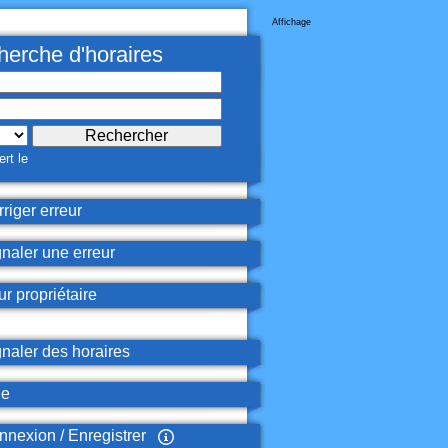
Affichage
erche d'horaires
rt le
riger erreur
naler une erreur
r propriétaire
naler des horaires
de
nexion / Enregistrer