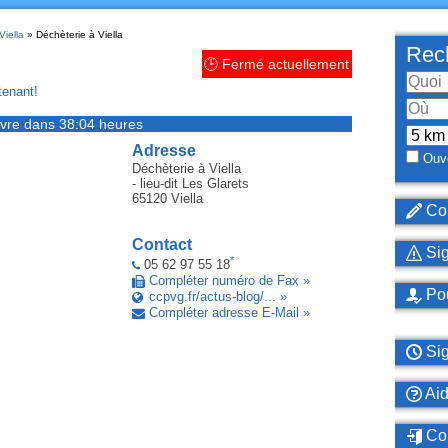
Viella
» Déchèterie à Viella
Rech
🕒 Fermé actuellement
enant!
vre dans 38:04 heures
Adresse
Ouve
Déchèterie
à Viella
- lieu-dit Les Glarets
65120
Viella
Cor
Contact
Sig
*
05 62 97 55 18
Compléter numéro de Fax »
Pou
ccpvg.fr/actus-blog/... »
Compléter adresse E-Mail »
Sig
Ai
Con