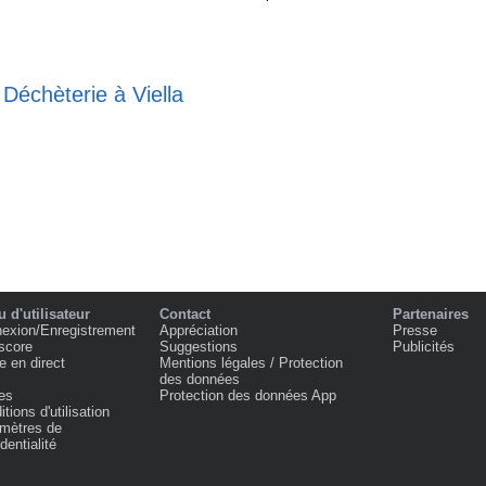
 Déchèterie à Viella
 d'utilisateur
Contact
Partenaires
exion/Enregistrement
Appréciation
Presse
score
Suggestions
Publicités
e en direct
Mentions légales / Protection
des données
es
Protection des données App
tions d'utilisation
mètres de
dentialité