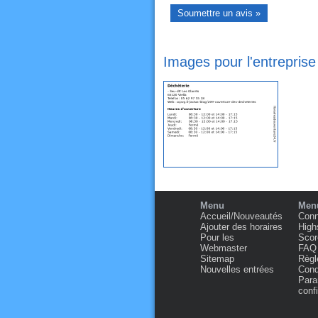
Images pour l'entreprise
Menu
Menu
Accueil/Nouveautés
Conn
Ajouter des horaires
High
Pour les
Scor
Webmaster
FAQ
Sitemap
Règl
Nouvelles entrées
Condi
Para
confi