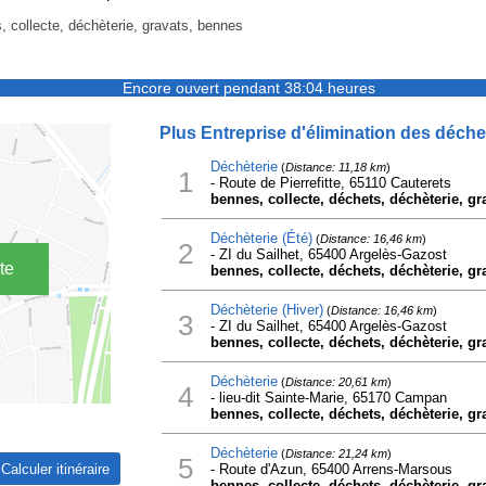
s, collecte, déchèterie, gravats, bennes
Encore ouvert pendant 38:04 heures
Plus Entreprise d'élimination des déche
Déchèterie
(
Distance: 11,18 km
)
1
- Route de Pierrefitte, 65110 Cauterets
bennes, collecte, déchets, déchèterie, gra
Déchèterie (Été)
(
Distance: 16,46 km
)
2
- ZI du Sailhet, 65400 Argelès-Gazost
te
bennes, collecte, déchets, déchèterie, grav
Déchèterie (Hiver)
(
Distance: 16,46 km
)
3
- ZI du Sailhet, 65400 Argelès-Gazost
bennes, collecte, déchets, déchèterie, grav
Déchèterie
(
Distance: 20,61 km
)
4
- lieu-dit Sainte-Marie, 65170 Campan
bennes, collecte, déchets, déchèterie, gra
Déchèterie
(
Distance: 21,24 km
)
5
- Route d'Azun, 65400 Arrens-Marsous
bennes, collecte, déchets, déchèterie, gra