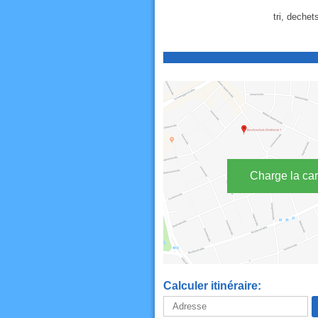
tri, dechet
Charge la car
Calculer itinéraire: