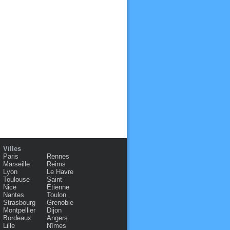
Villes
Paris
Rennes
Marseille
Reims
Lyon
Le Havre
Toulouse
Saint-
Nice
Étienne
Nantes
Toulon
Strasbourg
Grenoble
Montpellier
Dijon
Bordeaux
Angers
Lille
Nîmes