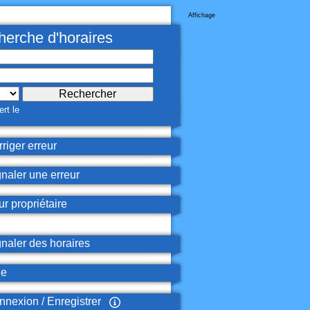
Affichage
erche d'horaires
rt le
riger erreur
naler une erreur
r propriétaire
naler des horaires
de
nexion / Enregistrer