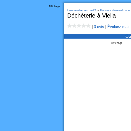
Affichage
Horairesdouverture24
»
Horaires d'ouverture à 
Déchèterie à Viella
|
0 avis
|
Évaluez maint
Ou
Affichage