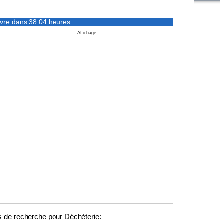
vre dans 38:04 heures
Affichage
 de recherche pour Déchèterie: