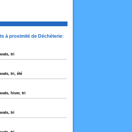
ts à proximité de Déchèterie:
vats, tri
ats, tri, été
ats, hiver, tri
vats, tri
vats, tri