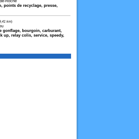
-de-Roche
, points de recyclage, presse,
9,41 km
)
eu
 gonflage, bourgoin, carburant,
ck up, relay colis, service, speedy,