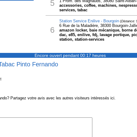
5
1 Prom. des Magnauds, 38080 Saint-Alban
accessories, coffee, machines, nespresso
services, tabac
Station Service Enilive - Bourgoin
(
Distance: 
6 Rue de la Maladière, 38300 Bourgoin-Jalli
6
amazon locker, baie mécanique, borne de
dac, e85, enilive, fdj, lavage portique, pi
station, station-services
Encore ouvert pendant 00:17 heures
 Tabac Pinto Fernando
!
o? Partagez votre avis avec les autres visiteurs intéressés ici.