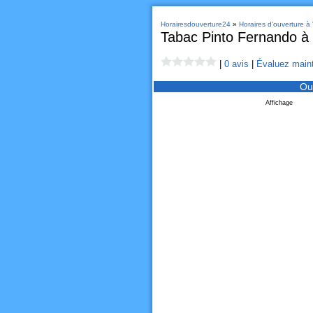
Horairesdouverture24
»
Horaires d'ouverture à 
Tabac Pinto Fernando à V
|
0 avis
|
Évaluez maint
Ou
Affichage