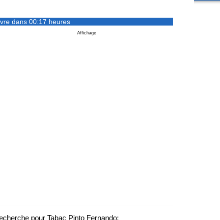
vre dans 00:17 heures
Affichage
echerche pour Tabac Pinto Fernando: