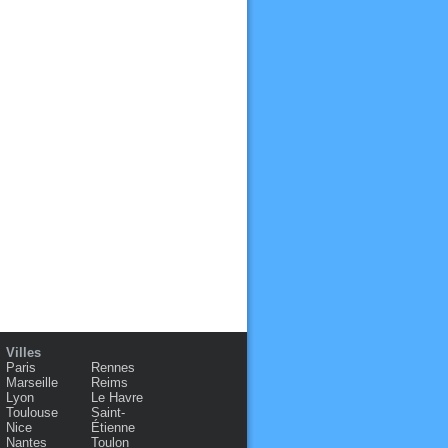
Villes
Paris
Rennes
Marseille
Reims
Lyon
Le Havre
Toulouse
Saint-
Nice
Étienne
Nantes
Toulon