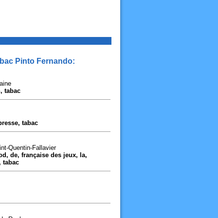
abac Pinto Fernando:
aine
, tabac
presse, tabac
nt-Quentin-Fallavier
d, de, française des jeux, la,
, tabac