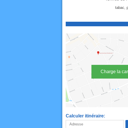
tabac, p
Charge la car
Calculer itinéraire: