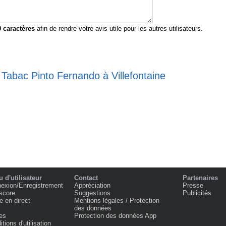
0
caractères
afin de rendre votre avis utile pour les autres utilisateurs.
 Tabac Pinto Fernando à Villefontaine
 d'utilisateur
Contact
Partenaires
exion/Enregistrement
Appréciation
Presse
score
Suggestions
Publicités
e en direct
Mentions légales / Protection
des données
es
Protection des données App
tions d'utilisation