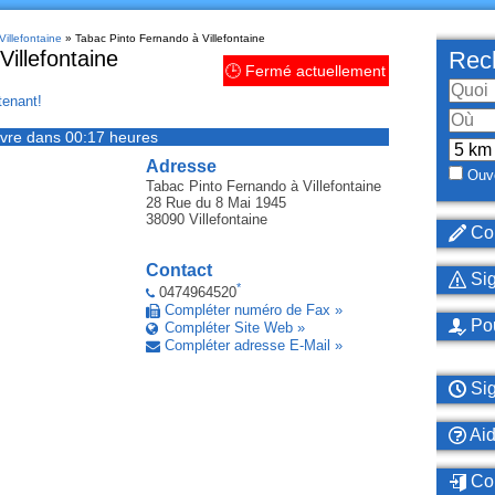
Villefontaine
» Tabac Pinto Fernando à Villefontaine
illefontaine
Rech
🕒 Fermé actuellement
enant!
vre dans 00:17 heures
Adresse
Ouve
Tabac Pinto Fernando
à Villefontaine
28 Rue du 8 Mai 1945
38090
Villefontaine
Cor
Contact
Sig
*
0474964520
Compléter numéro de Fax »
Pou
Compléter Site Web »
Compléter adresse E-Mail »
Sig
Ai
Con