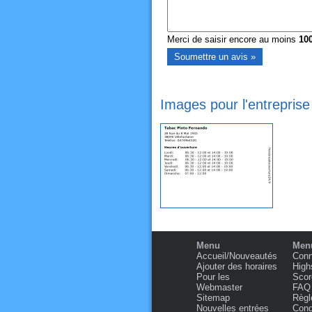
Merci de saisir encore au moins
10
Images pour l'entreprise
Menu
Menu
Accueil/Nouveautés
Conn
Ajouter des horaires
High
Pour les
Scor
Webmaster
FAQ
Sitemap
Règl
Nouvelles entrées
Condi