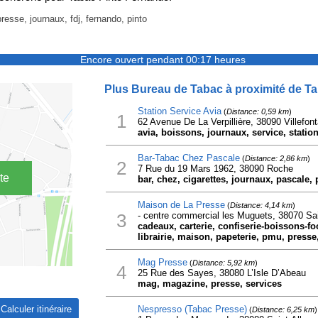
resse, journaux, fdj, fernando, pinto
Encore ouvert pendant 00:17 heures
Plus Bureau de Tabac à proximité de T
Station Service Avia
(
Distance: 0,59 km
)
1
62 Avenue De La Verpillière, 38090 Villefont
avia, boissons, journaux, service, station
Bar-Tabac Chez Pascale
(
Distance: 2,86 km
)
2
7 Rue du 19 Mars 1962, 38090 Roche
te
bar, chez, cigarettes, journaux, pascale, 
Maison de La Presse
(
Distance: 4,14 km
)
3
- centre commercial les Muguets, 38070 Sai
cadeaux, carterie, confiserie-boissons-foo
librairie, maison, papeterie, pmu, presse
Mag Presse
(
Distance: 5,92 km
)
4
25 Rue des Sayes, 38080 L’Isle D’Abeau
mag, magazine, presse, services
Nespresso (Tabac Presse)
(
Distance: 6,25 km
)