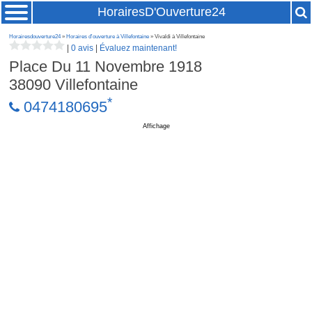
HorairesD'Ouverture24
Horairesdouverture24
»
Horaires d'ouverture à Villefontaine
» Vivaldi à Villefontaine
|
0 avis
|
Évaluez maintenant!
Place Du 11 Novembre 1918
38090
Villefontaine
*
0474180695
Affichage