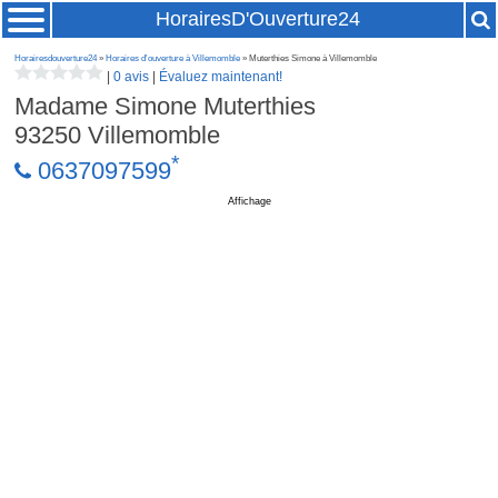
HorairesD'Ouverture24
Horairesdouverture24
»
Horaires d'ouverture à Villemomble
» Muterthies Simone à Villemomble
|
0 avis
|
Évaluez maintenant!
Madame Simone Muterthies
93250
Villemomble
*
0637097599
Affichage