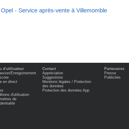
 Opel - Service après-vente à Villemomble
 d'utilisateur
Contact
Partenaires
exion/Enregistrement
Appréciation
Presse
score
Suggestions
Publicités
e en direct
Mentions légales / Protection
des données
es
Protection des données App
tions d'utilisation
mètres de
dentialité