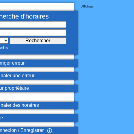
Affichage
erche d'horaires
rt le
riger erreur
naler une erreur
r propriétaire
naler des horaires
de
nexion / Enregistrer