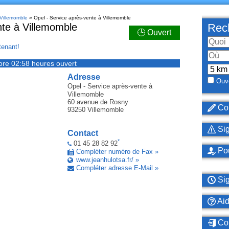
 Villemomble
» Opel - Service après-vente à Villemomble
nte à Villemomble
Rech
🕒 Ouvert
enant!
ore 02:58 heures ouvert
Adresse
Ouve
Opel - Service après-vente
à
Villemomble
60 avenue de Rosny
Cor
93250
Villemomble
Sig
Contact
*
01 45 28 82 92
Pou
Compléter numéro de Fax »
www.jeanhulotsa.fr/ »
Compléter adresse E-Mail »
Sig
Ai
Con