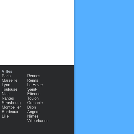
Villes
Paris
Rennes
Marseille
Reims
Lyon
Le Havre
Toulouse
Saint-
Nice
Étienne
Nantes
Toulon
Strasbourg
Grenoble
Montpellier
Dijon
Bordeaux
Angers
Lille
Nîmes
Villeurbanne