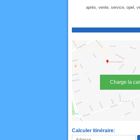
après, vente, service, opel, v
Charge la car
Calculer itinéraire: