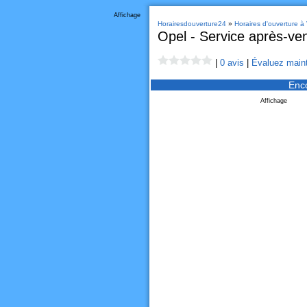
Affichage
Horairesdouverture24
»
Horaires d'ouverture à
Opel - Service après-ve
|
0 avis
|
Évaluez maint
Enc
Affichage