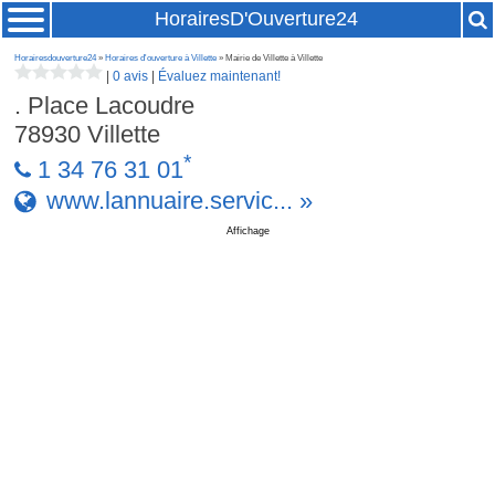
HorairesD'Ouverture24
Horairesdouverture24
»
Horaires d'ouverture à Villette
» Mairie de Villette à Villette
|
0 avis
|
Évaluez maintenant!
. Place Lacoudre
78930
Villette
*
1 34 76 31 01
www.lannuaire.servic... »
Affichage