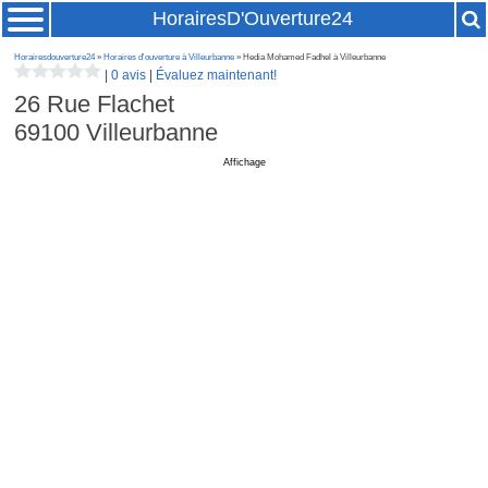
HorairesD'Ouverture24
Horairesdouverture24
»
Horaires d'ouverture à Villeurbanne
» Hedia Mohamed Fadhel à Villeurbanne
|
0 avis
|
Évaluez maintenant!
26 Rue Flachet
69100
Villeurbanne
Affichage