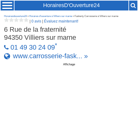
HorairesD'Ouverture24
Horairesdouverture24
»
Horaires d'ouverture à Villiers sur marne
» Faskerty Carrosserie à Villiers sur marne
|
0 avis
|
Évaluez maintenant!
6 Rue de la fraternité
94350
Villiers sur marne
*
01 49 30 24 09
www.carrosserie-fask... »
Affichage