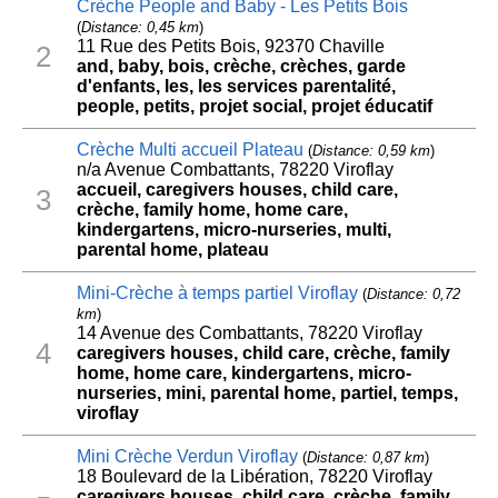
Crèche People and Baby - Les Petits Bois
(
Distance: 0,45 km
)
11 Rue des Petits Bois, 92370 Chaville
2
and, baby, bois, crèche, crèches, garde
d'enfants, les, les services parentalité,
people, petits, projet social, projet éducatif
Crèche Multi accueil Plateau
(
Distance: 0,59 km
)
n/a Avenue Combattants, 78220 Viroflay
accueil, caregivers houses, child care,
3
crèche, family home, home care,
kindergartens, micro-nurseries, multi,
parental home, plateau
Mini-Crèche à temps partiel Viroflay
(
Distance: 0,72
km
)
14 Avenue des Combattants, 78220 Viroflay
4
caregivers houses, child care, crèche, family
home, home care, kindergartens, micro-
nurseries, mini, parental home, partiel, temps,
viroflay
Mini Crèche Verdun Viroflay
(
Distance: 0,87 km
)
18 Boulevard de la Libération, 78220 Viroflay
caregivers houses, child care, crèche, family