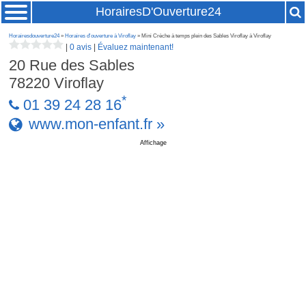
HorairesD'Ouverture24
Horairesdouverture24
»
Horaires d'ouverture à Viroflay
» Mini Crèche à temps plein des Sables Viroflay à Viroflay
|
0 avis
|
Évaluez maintenant!
20 Rue des Sables
78220
Viroflay
*
01 39 24 28 16
www.mon-enfant.fr »
Affichage