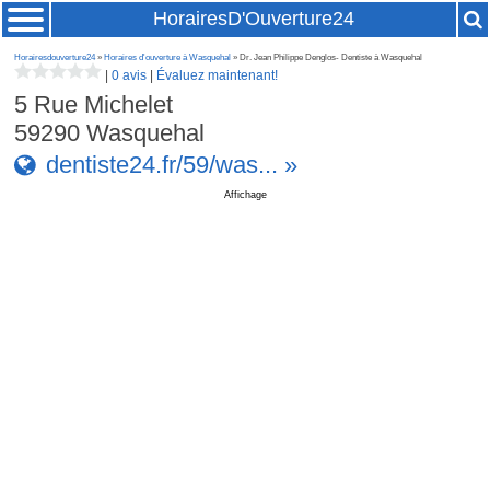
HorairesD'Ouverture24
Horairesdouverture24
»
Horaires d'ouverture à Wasquehal
» Dr. Jean Philippe Denglos- Dentiste à Wasquehal
|
0 avis
|
Évaluez maintenant!
5 Rue Michelet
59290
Wasquehal
dentiste24.fr/59/was... »
Affichage