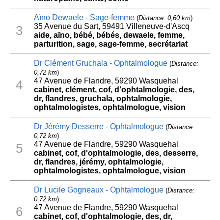
Aïno Dewaele - Sage-femme
(
Distance: 0,60 km
)
35 Avenue du Sart, 59491 Villeneuve-d'Ascq
3
aide, aïno, bébé, bébés, dewaele, femme,
parturition, sage, sage-femme, secrétariat
Dr Clément Gruchala - Ophtalmologue
(
Distance:
0,72 km
)
47 Avenue de Flandre, 59290 Wasquehal
4
cabinet, clément, cof, d'ophtalmologie, des,
dr, flandres, gruchala, ophtalmologie,
ophtalmologistes, ophtalmologue, vision
Dr Jérémy Desserre - Ophtalmologue
(
Distance:
0,72 km
)
47 Avenue de Flandre, 59290 Wasquehal
5
cabinet, cof, d'ophtalmologie, des, desserre,
dr, flandres, jérémy, ophtalmologie,
ophtalmologistes, ophtalmologue, vision
Dr Lucile Gogneaux - Ophtalmologue
(
Distance:
0,72 km
)
47 Avenue de Flandre, 59290 Wasquehal
6
cabinet, cof, d'ophtalmologie, des, dr,