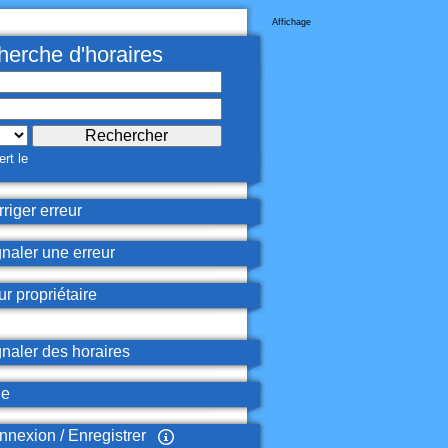
Affichage
erche d'horaires
rt le
riger erreur
naler une erreur
r propriétaire
naler des horaires
de
nexion / Enregistrer