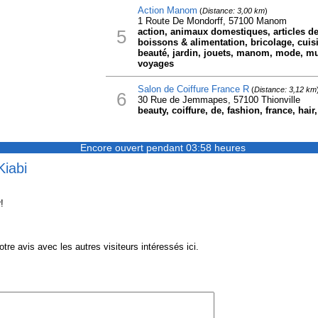
Action Manom
(
Distance: 3,00 km
)
1 Route De Mondorff, 57100 Manom
5
action, animaux domestiques, articles de
boissons & alimentation, bricolage, cuis
beauté, jardin, jouets, manom, mode, mu
voyages
Salon de Coiffure France R
(
Distance: 3,12 km
6
30 Rue de Jemmapes, 57100 Thionville
beauty, coiffure, de, fashion, france, hair,
Encore ouvert pendant 03:58 heures
Kiabi
!
re avis avec les autres visiteurs intéressés ici.