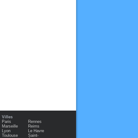
Villes
Paris
Rennes
Marseille
Reims
Lyon
Le Havre
Toulouse
Saint-