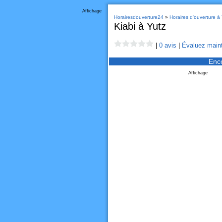
Affichage
Horairesdouverture24
»
Horaires d'ouverture à 
Kiabi à Yutz
|
0 avis
|
Évaluez maint
Enc
Affichage