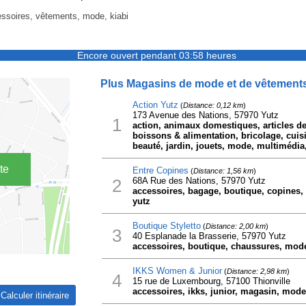
ssoires, vêtements, mode, kiabi
Encore ouvert pendant 03:58 heures
Plus Magasins de mode et de vêtements 
Action Yutz
(
Distance: 0,12 km
)
173 Avenue des Nations, 57970 Yutz
1
action, animaux domestiques, articles de
boissons & alimentation, bricolage, cuis
beauté, jardin, jouets, mode, multimédia
te
Entre Copines
(
Distance: 1,56 km
)
2
68A Rue des Nations, 57970 Yutz
accessoires, bagage, boutique, copines, 
yutz
Boutique Styletto
(
Distance: 2,00 km
)
3
40 Esplanade la Brasserie, 57970 Yutz
accessoires, boutique, chaussures, mode,
IKKS Women & Junior
(
Distance: 2,98 km
)
4
15 rue de Luxembourg, 57100 Thionville
accessoires, ikks, junior, magasin, mode