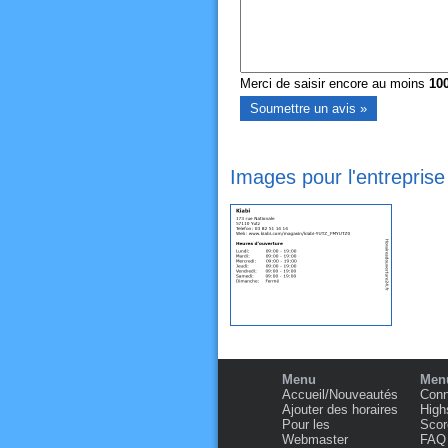
Merci de saisir encore au moins
10
Images pour l'entreprise
Menu
Menu
Accueil/Nouveautés
Conn
Ajouter des horaires
High
Pour les
Scor
Webmaster
FAQ