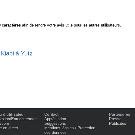
0
caractères
afin de rendre votre avis utile pour les autres utilisateurs.
 Kiabi à Yutz
 d'utilisateur
Contact
Partenaires
exion/Enregistrement
Appréciation
Presse
score
Suggestions
Publicités
e en direct
Mentions légales / Protection
des données