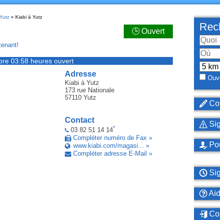
Yutz
» Kiabi à Yutz
Rech
🕒 Ouvert
enant!
ore 03:58 heures ouvert
Adresse
Ouve
Kiabi
à Yutz
173 rue Nationale
57110
Yutz
Cor
Contact
Sig
*
03 82 51 14 14
Compléter numéro de Fax »
Pou
www.kiabi.com/magasi... »
Compléter adresse E-Mail »
Sig
Ai
Con