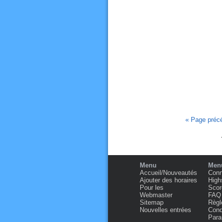
« Page préc
Menu
Menu
Accueil/Nouveautés
Conn
Ajouter des horaires
High
Pour les
Scor
Webmaster
FAQ
Sitemap
Règl
Nouvelles entrées
Condi
Para