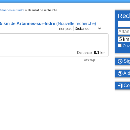
 Artannes-sur-Indre
» Résultat de recherche
Rech
5 km
de
Artannes-sur-Indre
(
Nouvelle recherche
)
Trier par:
Ouve
Distance:
0.1
km
Affichage
Sig
Ai
Con