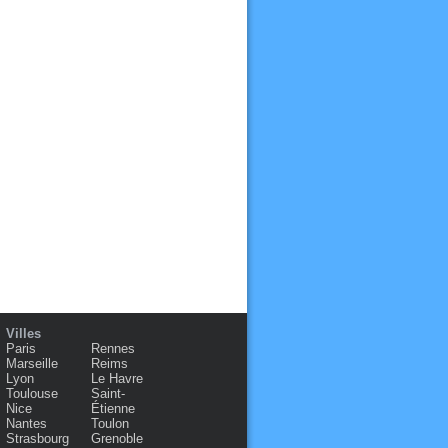
Villes
Paris
Rennes
Marseille
Reims
Lyon
Le Havre
Toulouse
Saint-
Nice
Étienne
Nantes
Toulon
Strasbourg
Grenoble