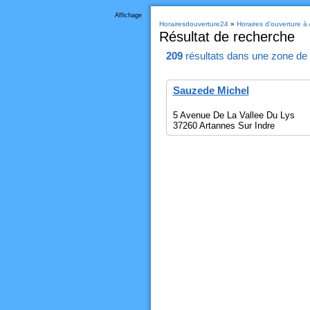
Affichage
Horairesdouverture24
»
Horaires d'ouverture à
Résultat de recherche
209
résultats
dans une zone de
Sauzede Michel
5 Avenue De La Vallee Du Lys
37260 Artannes Sur Indre