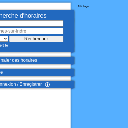
Affichage
erche d'horaires
rt le
naler des horaires
de
nexion / Enregistrer