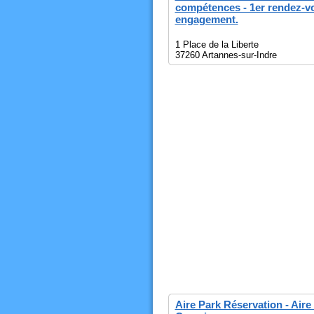
compétences - 1er rendez-vo
engagement.
1 Place de la Liberte
37260 Artannes-sur-Indre
Aire Park Réservation - Aire