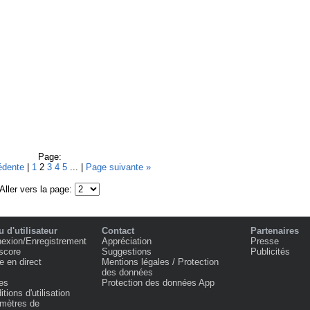
Page:
édente
|
1
2
3
4
5
... |
Page suivante »
Aller vers la page:
 d'utilisateur
Contact
Partenaires
exion/Enregistrement
Appréciation
Presse
score
Suggestions
Publicités
e en direct
Mentions légales / Protection
des données
es
Protection des données App
tions d'utilisation
mètres de