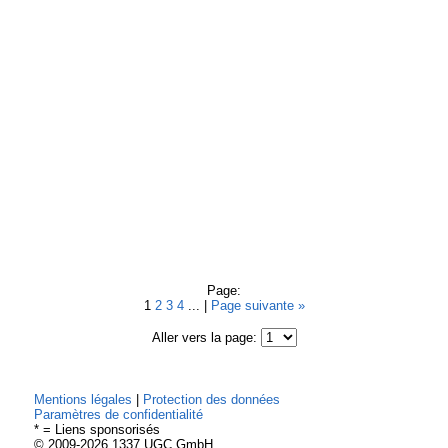
Page:
1
2
3
4
... |
Page suivante »
Aller vers la page:
Mentions légales
|
Protection des données
Paramètres de confidentialité
* = Liens sponsorisés
© 2009-2026 1337 UGC GmbH