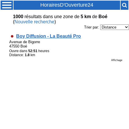
HorairesD'Ouverture24
1000
résultats
dans une zone de
5 km
de
Boé
(
Nouvelle recherche
)
Trier par:
Boy Diffusion - La Beauté Pro
Avenue de Bigorre
47550 Boé
Ouvre dans
52:51
heures
Distance:
1.8
km
Affichage