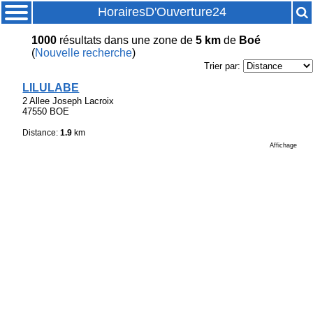
HorairesD'Ouverture24
1000
résultats
dans une zone de
5 km
de
Boé
(
Nouvelle recherche
)
Trier par:
LILULABE
2 Allee Joseph Lacroix
47550 BOE
Distance:
1.9
km
Affichage