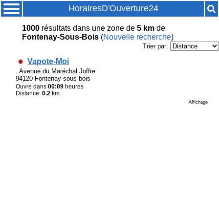
HorairesD'Ouverture24
1000
résultats
dans une zone de
5 km
de
Fontenay-Sous-Bois
(
Nouvelle recherche
)
Trier par:
Vapote-Moi
. Avenue du Maréchal Joffre
94120 Fontenay-sous-bois
Ouvre dans
00:09
heures
Distance:
0.2
km
Affichage