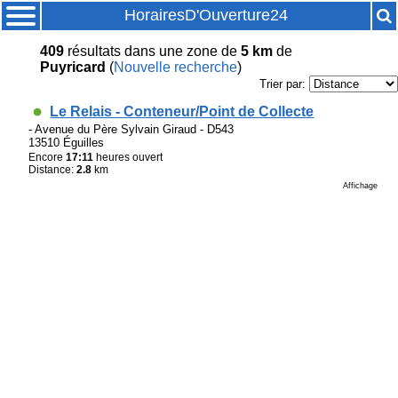
HorairesD'Ouverture24
409
résultats
dans une zone de
5 km
de
Puyricard
(
Nouvelle recherche
)
Trier par:
Le Relais - Conteneur/Point de Collecte
- Avenue du Père Sylvain Giraud - D543
13510 Éguilles
Encore
17:11
heures ouvert
Distance:
2.8
km
Affichage