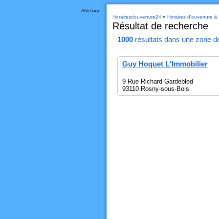
Affichage
Horairesdouverture24
»
Horaires d'ouverture à
Résultat de recherche
1000
résultats
dans une zone d
Guy Hoquet L'Immobilier
9 Rue Richard Gardebled
93110 Rosny-sous-Bois