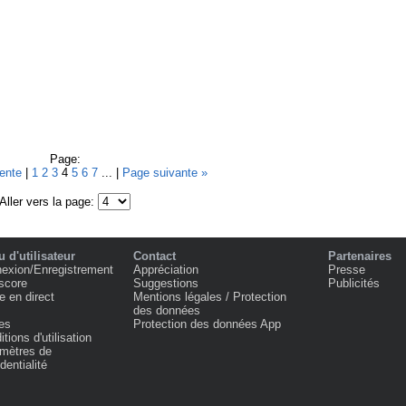
Page:
dente
|
1
2
3
4
5
6
7
... |
Page suivante »
Aller vers la page:
 d'utilisateur
Contact
Partenaires
exion/Enregistrement
Appréciation
Presse
score
Suggestions
Publicités
e en direct
Mentions légales / Protection
des données
es
Protection des données App
tions d'utilisation
mètres de
dentialité