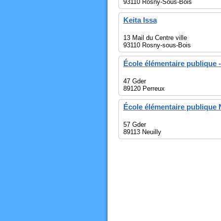
93110 Rosny-Sous-Bois
Keita Issa
13 Mail du Centre ville
93110 Rosny-sous-Bois
École élémentaire publique 
47 Gder
89120 Perreux
École élémentaire publique N
57 Gder
89113 Neuilly