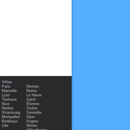
Villes
Paris
Rennes
Marseille
Reims
Lyon
Le Havre
Toulouse
Saint-
Nice
Étienne
Nantes
Toulon
Strasbourg
Grenoble
Montpellier
Dijon
Bordeaux
Angers
Lille
Nîmes
Villeurbanne