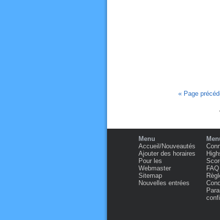
« Page précé
Menu
Menu
Accueil/Nouveautés
Conn
Ajouter des horaires
High
Pour les
Scor
Webmaster
FAQ
Sitemap
Règl
Nouvelles entrées
Condi
Para
confi