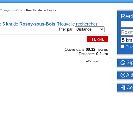
 Rosny-sous-Bois
» Résultat de recherche
Rech
e
5 km
de
Rosny-sous-Bois
(
Nouvelle recherche
)
Trier par:
Ouve
Ouvre dans
09:12
heures
Distance:
0.2
km
Affichage
Sig
Ai
Con