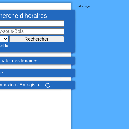
Affichage
erche d'horaires
rt le
naler des horaires
de
nexion / Enregistrer