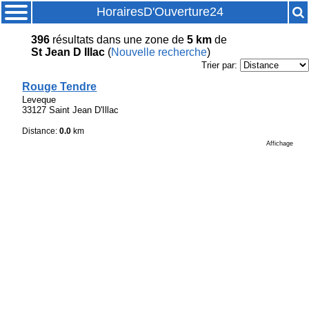
HorairesD'Ouverture24
396
résultats
dans une zone de
5 km
de
St Jean D Illac
(
Nouvelle recherche
)
Trier par:
Rouge Tendre
Leveque
33127 Saint Jean D'Illac
Distance:
0.0
km
Affichage