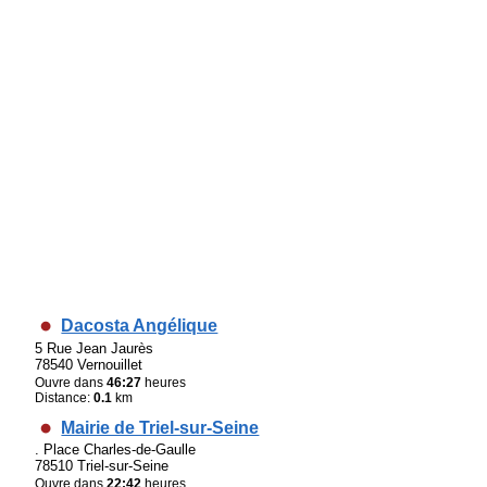
Dacosta Angélique
5 Rue Jean Jaurès
78540 Vernouillet
Ouvre dans
46:27
heures
Distance:
0.1
km
Mairie de Triel-sur-Seine
. Place Charles-de-Gaulle
78510 Triel-sur-Seine
Ouvre dans
22:42
heures