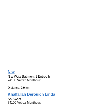
N'w
N w Wulz Batiment 1 Entree b
74100 Vetraz Monthoux
Distance:
0.0
km
Khalfallah Derouich Linda
So Sweet
74100 Vetraz Monthoux