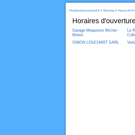
Horairesdouverture24
»
Sitemap
»
Hauts-de-Fr
Horaires d'ouvertu
Garage Mequinion Michel -
Le R
Motrio
Coll
SIMON LOUCHART SARL
Vert