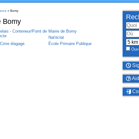
ance
» Bomy
Rech
re Bomy
elais - Conteneur/Point de
Mairie de Bomy
ecte
Nat'éclat
iCime élagage
École Primaire Publique
Ouve
Sig
Ai
Con