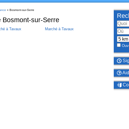
ance
» Bosmont-sur-Serre
Rech
e Bosmont-sur-Serre
ché à Tavaux
Marché à Tavaux
Ouve
Sig
Ai
Con