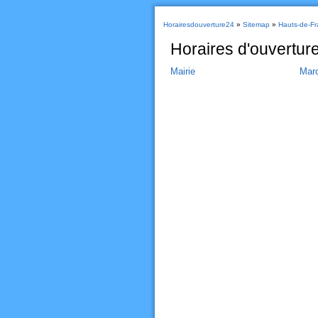
Horairesdouverture24
»
Sitemap
»
Hauts-de-Fr
Horaires d'ouvertur
Mairie
Mar