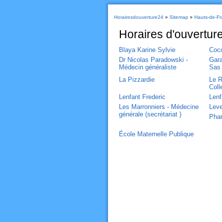
Horairesdouverture24
»
Sitemap
»
Hauts-de-Fr
Horaires d'ouvertur
Blaya Karine Sylvie
Cocc
Dr Nicolas Paradowski -
Gara
Médecin généraliste
Sas
La Pizzardie
Le R
Coll
Lenfant Frederic
Lenf
Les Marronniers - Médecine
Leve
générale (secrétariat )
Phar
École Maternelle Publique