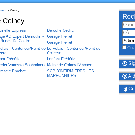
ance
» Coincy
Rech
e Coincy
inelle Express
Deroche Cédric
ge AD Expert Demoulin -
Garage Pierret
 Nunes De Castro
Garage Pierret
Ouve
elais - Conteneur/Point de
Le Relais - Conteneur/Point de
ecte
Collecte
ant Frédéric
Lenfant Frédéric
Sig
rrier Vanessa Sophrologue
Mairie de Coincy-l'Abbaye
macie Brochot
SCP D'INFIRMIERES LES
MARRONNIERS
Ai
Con