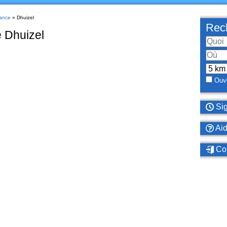
ance
» Dhuizel
Rech
e Dhuizel
Ouve
Sig
Ai
Con