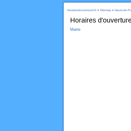
Horairesdouverture24
»
Sitemap
»
Hauts-de-Fr
Horaires d'ouvertur
Mairie