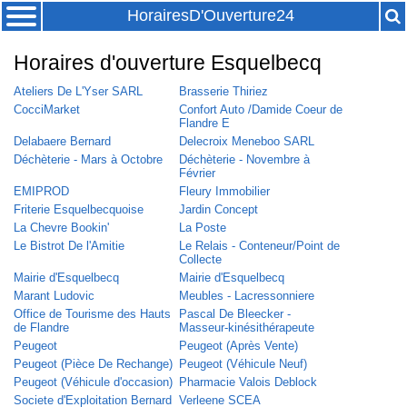
HorairesD'Ouverture24
Horaires d'ouverture Esquelbecq
Ateliers De L'Yser SARL
Brasserie Thiriez
CocciMarket
Confort Auto /Damide Coeur de
Flandre E
Delabaere Bernard
Delecroix Meneboo SARL
Déchèterie - Mars à Octobre
Déchèterie - Novembre à
Février
EMIPROD
Fleury Immobilier
Friterie Esquelbecquoise
Jardin Concept
La Chevre Bookin'
La Poste
Le Bistrot De l'Amitie
Le Relais - Conteneur/Point de
Collecte
Mairie d'Esquelbecq
Mairie d'Esquelbecq
Marant Ludovic
Meubles - Lacressonniere
Office de Tourisme des Hauts
Pascal De Bleecker -
de Flandre
Masseur-kinésithérapeute
Peugeot
Peugeot (Après Vente)
Peugeot (Pièce De Rechange)
Peugeot (Véhicule Neuf)
Peugeot (Véhicule d'occasion)
Pharmacie Valois Deblock
Societe d'Exploitation Bernard
Verleene SCEA