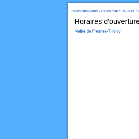
Horairesdouverture24
»
Sitemap
»
Hauts-de-Fr
Horaires d'ouverture
Mairie de Fresnes-Tilloloy