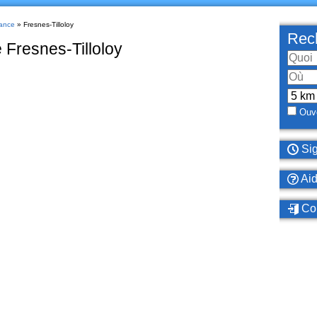
ance
» Fresnes-Tilloloy
Rech
 Fresnes-Tilloloy
Ouve
Sig
Ai
Con