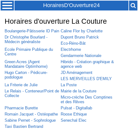
HorairesD'Ouverture24
Horaires d'ouverture La Couture
Boulangerie-Pâtisserie ID Pain
Caline Flor by Charlotte
Dr Christophe Bourlard -
Dupont Bruno Patrick
Médecin généraliste
Eco-Réno-Bât
Ecole Primaire Publique du
Electrhome
Centre
Gendarmerie Nationale
Green Acres (Agent
Hibrido - Création graphique &
Mandataire Optimhome)
agence web
Hugo Carton - Pédicure-
JD Aménagement
podologue
LES MERVEILLES D'EMILY
La Friterie de Julie
La Poste
Le Relais - Conteneur/Point de
Mairie de la Couture
Collecte
Micro-crèche Des Comptines
et des Rêves
Pharmacie Burette
Pulsat - Digitallab
Romain Jacquet - Ostéopathe
Roose Ethique
Sabine Pernet - Sophrologue
Senechal Elec
Taxi Bastien Bertrand