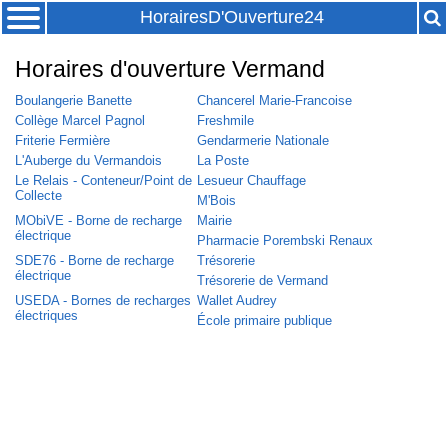
HorairesD'Ouverture24
Horaires d'ouverture Vermand
Boulangerie Banette
Chancerel Marie-Francoise
Collège Marcel Pagnol
Freshmile
Friterie Fermière
Gendarmerie Nationale
L'Auberge du Vermandois
La Poste
Le Relais - Conteneur/Point de
Lesueur Chauffage
Collecte
M'Bois
MObiVE - Borne de recharge
Mairie
électrique
Pharmacie Porembski Renaux
SDE76 - Borne de recharge
Trésorerie
électrique
Trésorerie de Vermand
USEDA - Bornes de recharges
Wallet Audrey
électriques
École primaire publique