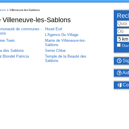
ance
» Villeneuve-les-Sablons
Rech
e Villeneuve-les-Sablons
munauté de communes -
Houel Eurl
lons
L'Agence Du Village
New Town
Mairie de Villeneuve-les-
Sablons
Ouve
a des Sablons
Serrer Chloe
al Blondel Patricia
Temple de la Beauté des
Sig
Sablons
Ai
Con