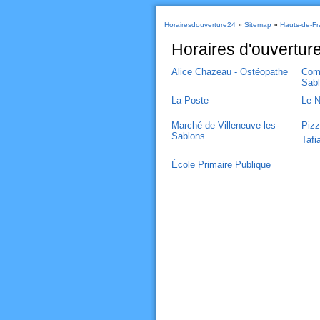
Horairesdouverture24
»
Sitemap
»
Hauts-de-Fr
Horaires d'ouvertur
Alice Chazeau - Ostéopathe
Com
Sab
La Poste
Le 
Marché de Villeneuve-les-
Pizz
Sablons
Tafi
École Primaire Publique