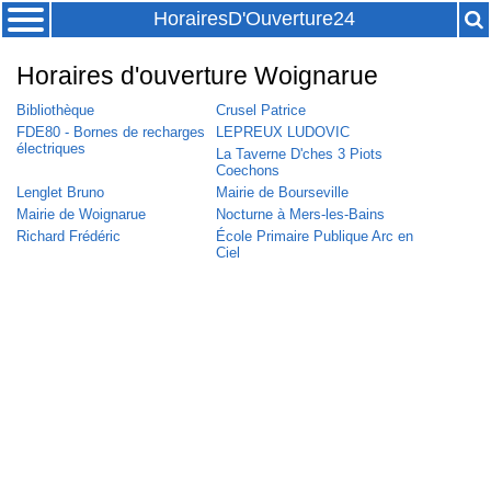
HorairesD'Ouverture24
Horaires d'ouverture Woignarue
Bibliothèque
Crusel Patrice
FDE80 - Bornes de recharges
LEPREUX LUDOVIC
électriques
La Taverne D'ches 3 Piots
Coechons
Lenglet Bruno
Mairie de Bourseville
Mairie de Woignarue
Nocturne à Mers-les-Bains
Richard Frédéric
École Primaire Publique Arc en
Ciel