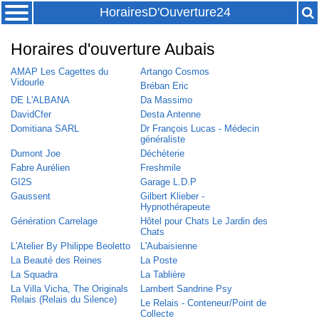
HorairesD'Ouverture24
Horaires d'ouverture Aubais
AMAP Les Cagettes du
Artango Cosmos
Vidourle
Bréban Eric
DE L'ALBANA
Da Massimo
DavidCfer
Desta Antenne
Domitiana SARL
Dr François Lucas - Médecin
généraliste
Dumont Joe
Déchèterie
Fabre Aurélien
Freshmile
GI2S
Garage L.D.P
Gaussent
Gilbert Klieber -
Hypnothérapeute
Génération Carrelage
Hôtel pour Chats Le Jardin des
Chats
L'Atelier By Philippe Beoletto
L'Aubaisienne
La Beauté des Reines
La Poste
La Squadra
La Tablière
La Villa Vicha, The Originals
Lambert Sandrine Psy
Relais (Relais du Silence)
Le Relais - Conteneur/Point de
Collecte