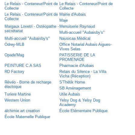
Le Relais - Conteneur/Point de
Le Relais - Conteneur/Point de
Collecte
Collecte
Le Relais - Conteneur/Point de
Mairie d'Aubais
Collecte
Maje
Margaux Lovetri - Ostéopathe -
Menuiserie Raynaud
secrétariat
Multi-accueil "Aubaisby's"
Multi-accueil "Aubaisby's"
Nausicaa Médical
Odrey-MLB
Office Notarial Aubais Aigues-
Vives Selas
Opade'Mag
PATISSERIE DE LA
PROMENADE
PEINTURE C.A SAS
Pharmacie d'Aubais
RD Factory
Relais du Silence - La Villa
Vicha (Réception)
Révéo - Borne de recharge
S'Thétik Home
électrique
SB Aménagement
Turiere Martine
Utile Aubais
Western Union
Yelsy Dog & Yelsy Dog
Academy
alchimie art creation
École Elémentaire Publique
École Maternelle Publique