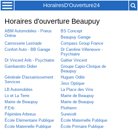
HorairesD'Ouverture24
Horaires d'ouverture Beaupuy
ABM Automobiles - Pneus
BS Concept
Online
Beaupuy Garage
Carrosserie Lestrade
Compass Group France
Confort Auto - BB Garage
Dr Caroline Villeneuve -
Psychiatre
Dr Vincent Arib - Psychiatre
Galtier Vincent
Gambarotto Didier
Groupe Capio-Clinique de
Beaupuy
Générale D'assainissement
Hugues Odile
Services
Jess Optique
LB Automobiles
La Place des Vins
Lo et La Terre
Mairie de Beaupuy
Mairie de Beaupuy
Mairie de Beaupuy
P.Erb
Plotherm
Pépinière Arbreus
Sunevolt
École Elémentaire Publique
École Maternelle Publique
École Maternelle Publique
École Primaire Publique