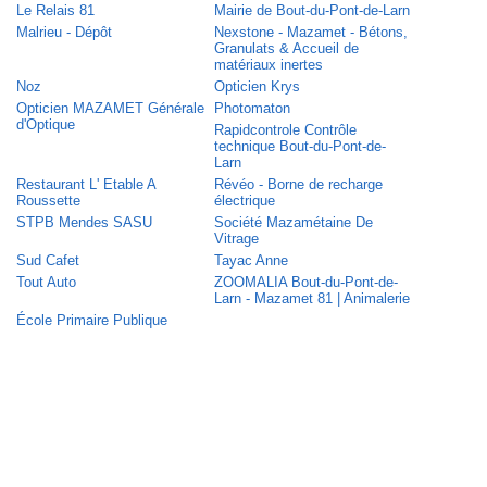
Le Relais 81
Mairie de Bout-du-Pont-de-Larn
Malrieu - Dépôt
Nexstone - Mazamet - Bétons,
Granulats & Accueil de
matériaux inertes
Noz
Opticien Krys
Opticien MAZAMET Générale
Photomaton
d'Optique
Rapidcontrole Contrôle
technique Bout-du-Pont-de-
Larn
Restaurant L' Etable A
Révéo - Borne de recharge
Roussette
électrique
STPB Mendes SASU
Société Mazamétaine De
Vitrage
Sud Cafet
Tayac Anne
Tout Auto
ZOOMALIA Bout-du-Pont-de-
Larn - Mazamet 81 | Animalerie
École Primaire Publique