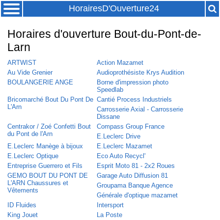
HorairesD'Ouverture24
Horaires d'ouverture Bout-du-Pont-de-
Larn
ARTWIST
Action Mazamet
Au Vide Grenier
Audioprothésiste Krys Audition
BOULANGERIE ANGE
Borne d'impression photo
Speedlab
Bricomarché Bout Du Pont De
Cantié Process Industriels
L'Arn
Carrosserie Axial - Carrosserie
Dissane
Centrakor / Zoé Confetti Bout
Compass Group France
du Pont de l'Arn
E.Leclerc Drive
E.Leclerc Manège à bijoux
E.Leclerc Mazamet
E.Leclerc Optique
Eco Auto Recycl'
Entreprise Guerrero et Fils
Esprit Moto 81 - 2x2 Roues
GEMO BOUT DU PONT DE
Garage Auto Diffusion 81
L'ARN Chaussures et
Groupama Banque Agence
Vêtements
Générale d'optique mazamet
ID Fluides
Intersport
King Jouet
La Poste