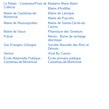
Le Relais - Conteneur/Point de
Madame Marie Marin
Collecte
Mairie d'Andillac
Mairie de Castelnau-de-
Mairie de Larroque
Montmiral
Mairie de Puycelsi
Mairie de Roussayrolles
Mairie de Sainte-Cécile-du-
Cayrou
Mairie de Vaour
Pharmacie des Senteurs
Pulsat
Révéo - Borne de recharge
électrique
Sas Energies Grésigne
Société Nouvelle des Bois et
Dérivés
Venturi
Vival By Casino
École Maternelle Publique -
École primaire publique
Castelnau-de-Montmiral
Castelnau-de-Montmiral