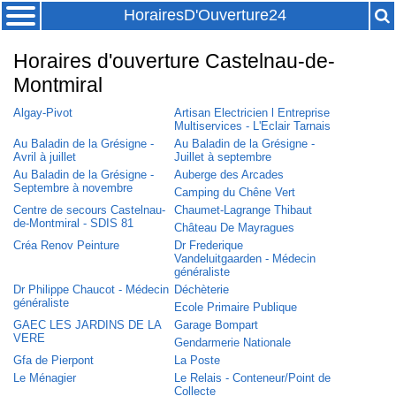
HorairesD'Ouverture24
Horaires d'ouverture Castelnau-de-
Montmiral
Algay-Pivot
Artisan Electricien l Entreprise
Multiservices - L'Eclair Tarnais
Au Baladin de la Grésigne -
Au Baladin de la Grésigne -
Avril à juillet
Juillet à septembre
Au Baladin de la Grésigne -
Auberge des Arcades
Septembre à novembre
Camping du Chêne Vert
Centre de secours Castelnau-
Chaumet-Lagrange Thibaut
de-Montmiral - SDIS 81
Château De Mayragues
Créa Renov Peinture
Dr Frederique
Vandeluitgaarden - Médecin
généraliste
Dr Philippe Chaucot - Médecin
Déchèterie
généraliste
Ecole Primaire Publique
GAEC LES JARDINS DE LA
Garage Bompart
VERE
Gendarmerie Nationale
Gfa de Pierpont
La Poste
Le Ménagier
Le Relais - Conteneur/Point de
Collecte