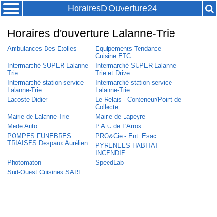
HorairesD'Ouverture24
Horaires d'ouverture Lalanne-Trie
Ambulances Des Etoiles
Equipements Tendance
Cuisine ETC
Intermarché SUPER Lalanne-
Intermarché SUPER Lalanne-
Trie
Trie et Drive
Intermarché station-service
Intermarché station-service
Lalanne-Trie
Lalanne-Trie
Lacoste Didier
Le Relais - Conteneur/Point de
Collecte
Mairie de Lalanne-Trie
Mairie de Lapeyre
Mede Auto
P.A.C de L'Arros
POMPES FUNEBRES
PRO&Cie - Ent. Esac
TRIAISES Despaux Aurélien
PYRENEES HABITAT
INCENDIE
Photomaton
SpeedLab
Sud-Ouest Cuisines SARL