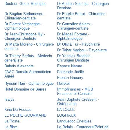
Docteur. Goetz Rodolphe
Dr Andrea Soccoja - Chirurgien
Dentiste
Dr Bogdan Serbanescu -
Dr Estelle Battut - Chirurgien-
Chirurgien-dentiste
dentiste
Dr Florent Verhaeghe -
Dr González Alvaro -
Ophtalmologue
Chirurgien-dentiste
Dr Jean-Christophe Illy -
Dr Magali Fortane -
Chirurgien Dentiste
Ophtalmologue
Dr Marta Moreno - Chirurgien-
Dr Olivia Tur - Psychiatre
dentiste
Dr Tahar Nagbou - Psychiatre
Dr Thierry Serfaty - Médecin
Dr Yannick Bredoire -
généraliste
Chirurgien Dentiste
Dubois Alexandre
Espace Nature
FAAC Domalu Automaticien
Fourcade Joëlle
Agréé
French Grocery
Hyosun Han - Ophtalmologue
Héliotel
Hôtel Domaine de Barres
Immofinances - MGB
Finances et Conseils
Isalys
Jean-Baptiste Cressent -
Ostéopathe
Kiné Du Fescau
LA LOULE
LE PECHE GOURMAND
LOGITAUX
La Poste
Languedoc Energies
Le Bbm
Le Relais - Conteneur/Point de