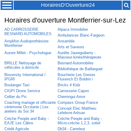
HorairesD'Ouverture24
Horaires d'ouverture Montferrier-sur-Lez
AD CARROSSERIE
Alpaca Immobilier
BESNARD AUTOMOBILES
Ambulances Blanc-Fargeon
Amplifon Audioprothésiste
Ansamble
Montferrier
Arts et Saveurs
Aurore Millet - Psychologue
Aurélie Jaureguiberry -
Masseur-kinésithérapeute
BRILLE Nettoyage de
Besnard Automobiles
véhicules à domicile
Bibliothèque de Baillarguet
Bioversity International /
Boucherie Les Greses
IPGRI
Fluxench Et Boldrin i
Boulanger Taxi
Bricks 4 Kidz
CIGPI Drone Service
Carrosserie Capon
Cellier du Pic
Chemingui Amor
Coaching mariage et officiante
Compass Group France
cérémonie Occitanie | Les
Concept Elec Matthieu
ateliers du Soi 34
Lefebvre Artisan
Crèche People and Baby -
Crèche People and Baby -
EAJE Les Câlins
Micro-crèche 1,2,3, soleil
Crédit Agricole
Db34 - Carreleur