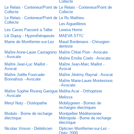
Collecte
Le Relais - Conteneur/Point de
Le Relais - Conteneur/Point de
Collecte
Collecte
Le Relais - Conteneur/Point de
Le Ru Mathieu
Collecte
Les Aigueillères
Les Caves Passent a Talbe
Lewisa Home
Lili Dupuy - Hypnothérapeute
MAEVA STYL'
Mairie de Montferrier-sur-Lez
Maud Bordenave - Chirurgien-
dentiste
Maître Anne-Laure Castagnino
Maître Chloé Pion - Avocate
- Avocate
Maître Emilie Coelo - Avocate
Maître Jean-Luc Maillot -
Maître Jean-Marc Maillot -
Avocat
Avocat
Maître Joëlle Fourcade-
Maître Jérémy Raynal - Avocat
Bonnafous - Avocate
Maître Marie-Laure Montesinos
- Avocate
Maître Sophie Rivenq Garrigue
Meliha Acar - Orthoptiste
- Avocate
Melissa
Meryl Nuty - Ostéopathe
Mobilygreen - Bornes de
recharges électriques
Modulo - Borne de recharge
Montpellier Méditerranée
électrique
Métropole - Borne de recharge
électrique
Nicolas Vinson - Diététicien
Opticien Montferrier-sur-Lez -
Optic 2000