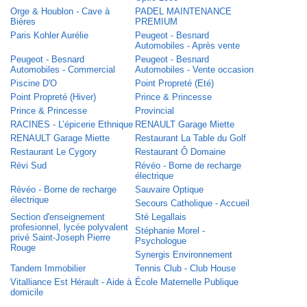
Orge & Houblon - Cave à
PADEL MAINTENANCE
Bières
PREMIUM
Paris Kohler Aurélie
Peugeot - Besnard
Automobiles - Après vente
Peugeot - Besnard
Peugeot - Besnard
Automobiles - Commercial
Automobiles - Vente occasion
Piscine D'O
Point Propreté (Eté)
Point Propreté (Hiver)
Prince & Princesse
Prince & Princesse
Provincial
RACINES - L’épicerie Ethnique
RENAULT Garage Miette
RENAULT Garage Miette
Restaurant La Table du Golf
Restaurant Le Cygory
Restaurant Ô Domaine
Révi Sud
Révéo - Borne de recharge
électrique
Révéo - Borne de recharge
Sauvaire Optique
électrique
Secours Catholique - Accueil
Section d'enseignement
Sté Legallais
profesionnel, lycée polyvalent
Stéphanie Morel -
privé Saint-Joseph Pierre
Psychologue
Rouge
Synergis Environnement
Tandem Immobilier
Tennis Club - Club House
Vitalliance Est Hérault - Aide à
École Maternelle Publique
domicile