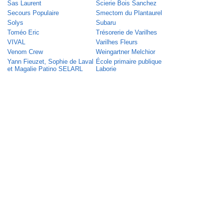
Sas Laurent
Scierie Bois Sanchez
Secours Populaire
Smectom du Plantaurel
Solys
Subaru
Toméo Eric
Trésorerie de Varilhes
VIVAL
Varilhes Fleurs
Venom Crew
Weingartner Melchior
Yann Fieuzet, Sophie de Laval
École primaire publique
et Magalie Patino SELARL
Laborie