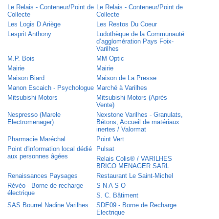
Le Relais - Conteneur/Point de
Le Relais - Conteneur/Point de
Collecte
Collecte
Les Logis D Ariège
Les Restos Du Coeur
Lesprit Anthony
Ludothèque de la Communauté
d’agglomération Pays Foix-
Varilhes
M.P. Bois
MM Optic
Mairie
Mairie
Maison Biard
Maison de La Presse
Manon Escaich - Psychologue
Marché à Varilhes
Mitsubishi Motors
Mitsubishi Motors (Aprés
Vente)
Nespresso (Marele
Nexstone Varilhes - Granulats,
Electromenager)
Bétons, Accueil de matériaux
inertes / Valormat
Pharmacie Maréchal
Point Vert
Point d'information local dédié
Pulsat
aux personnes âgées
Relais Colis® / VARILHES
BRICO MENAGER SARL
Renaissances Paysages
Restaurant Le Saint-Michel
Révéo - Borne de recharge
S N A S O
électrique
S. C. Bâtiment
SAS Bourrel Nadine Varilhes
SDE09 - Borne de Recharge
Electrique