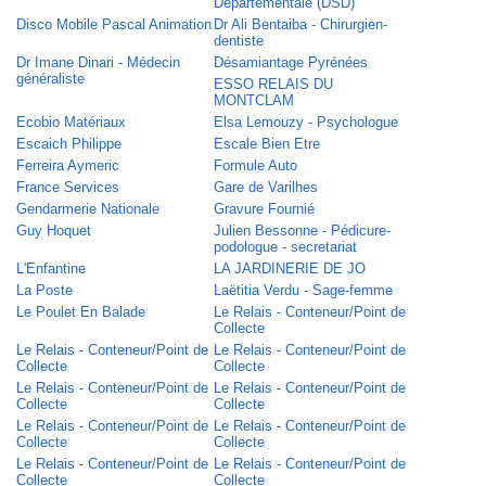
Départementale (DSD)
Disco Mobile Pascal Animation
Dr Ali Bentaiba - Chirurgien-
dentiste
Dr Imane Dinari - Médecin
Désamiantage Pyrénées
généraliste
ESSO RELAIS DU
MONTCLAM
Ecobio Matériaux
Elsa Lemouzy - Psychologue
Escaich Philippe
Escale Bien Etre
Ferreira Aymeric
Formule Auto
France Services
Gare de Varilhes
Gendarmerie Nationale
Gravure Fournié
Guy Hoquet
Julien Bessonne - Pédicure-
podologue - secretariat
L'Enfantine
LA JARDINERIE DE JO
La Poste
Laëtitia Verdu - Sage-femme
Le Poulet En Balade
Le Relais - Conteneur/Point de
Collecte
Le Relais - Conteneur/Point de
Le Relais - Conteneur/Point de
Collecte
Collecte
Le Relais - Conteneur/Point de
Le Relais - Conteneur/Point de
Collecte
Collecte
Le Relais - Conteneur/Point de
Le Relais - Conteneur/Point de
Collecte
Collecte
Le Relais - Conteneur/Point de
Le Relais - Conteneur/Point de
Collecte
Collecte