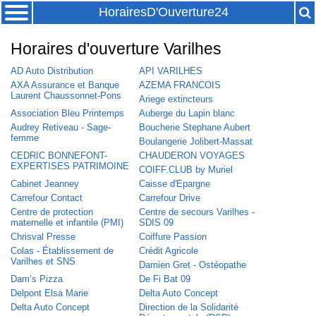
HorairesD'Ouverture24
Horaires d'ouverture Varilhes
AD Auto Distribution
API VARILHES
AXA Assurance et Banque
AZEMA FRANCOIS
Laurent Chaussonnet-Pons
Ariege extincteurs
Association Bleu Printemps
Auberge du Lapin blanc
Audrey Retiveau - Sage-
Boucherie Stephane Aubert
femme
Boulangerie Jolibert-Massat
CEDRIC BONNEFONT-
CHAUDERON VOYAGES
EXPERTISES PATRIMOINE
COIFF.CLUB by Muriel
Cabinet Jeanney
Caisse d'Epargne
Carrefour Contact
Carrefour Drive
Centre de protection
Centre de secours Varilhes -
maternelle et infantile (PMI)
SDIS 09
Chrisval Presse
Coiffure Passion
Colas - Établissement de
Crédit Agricole
Varilhes et SNS
Damien Gret - Ostéopathe
Dam’s Pizza
De Fi Bat 09
Delpont Elsa Marie
Delta Auto Concept
Delta Auto Concept
Direction de la Solidarité