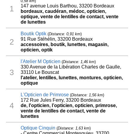
0,58 km
)
147 avenue Louis Barthou, 33200 Bordeaux
1
bordeaux, caudéran, médoc, opticien,
optique, vente de lentilles de contact, vente
de lunettes
Boutik Optik
(
Distance: 0,91 km
)
91 Rue Stéhélin, 33200 Bordeaux
2
accessoires, boutik, lunettes, magasin,
opticien, optik
l'Atelier M Opticien
(
Distance: 1,46 km
)
330 Avenue de la Libération Charles de Gaulle,
3
33110 Le Bouscat
l'atelier, lentilles, lunettes, montures, opticien,
optique
L'Opticien de Primrose
(
Distance: 1,56 km
)
172 Rue Jules Ferry, 33200 Bordeaux
4
de, l'opticien, l’opticien, opticien, primrose,
vente de lentilles de contact, vente de
lunettes
Optique Cinquin
(
Distance: 1,63 km
)
- Centre Commercial Montesquieu, 33700