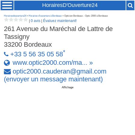
HorairesD'Ouverture24
Horairesdouverture24
»
Horaires d'ouverture à Bordeaux
» Opticien Bordeaux - Optic 2000 à Bordeaux
|
0 avis
|
Évaluez maintenant!
261 Avenue du Maréchal de Lattre de
Tassigny
33200
Bordeaux
*
+33 5 56 35 05 58
www.optic2000.com/ma... »
optic2000
.
cauderan
@
gmail
.
com
(envoyer un message maintenant)
Affichage