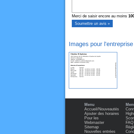
Merci de saisir encore au moins
10
Images pour l'entreprise
Menu
Menu
Accueil/Nouveautés
Conn
Ajouter des horaires
High
Pour les
Scor
Webmaster
FAQ
Sitemap
Règl
Nouvelles entrées
Condi