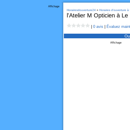
Affichage
Horairesdouverture24
»
Horaires d'ouverture à
l'Atelier M Opticien à L
|
0 avis
|
Évaluez maint
Ou
Affichage