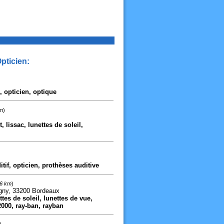
Opticien:
, opticien, optique
km
)
t, lissac, lunettes de soleil,
ditif, opticien, prothèses auditive
46 km
)
igny, 33200 Bordeaux
ttes de soleil, lunettes de vue,
2000, ray-ban, rayban