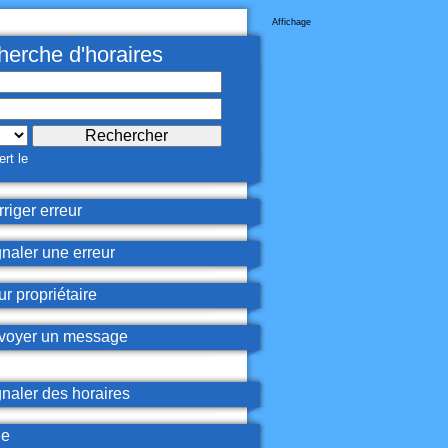
Affichage
erche d'horaires
rt le
riger erreur
naler une erreur
r propriétaire
oyer un message
naler des horaires
de