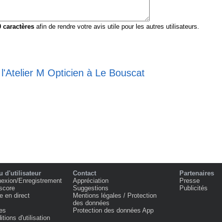
0
caractères
afin de rendre votre avis utile pour les autres utilisateurs.
 l'Atelier M Opticien à Le Bouscat
 d'utilisateur
Contact
Partenaires
exion/Enregistrement
Appréciation
Presse
score
Suggestions
Publicités
e en direct
Mentions légales / Protection
des données
es
Protection des données App
tions d'utilisation