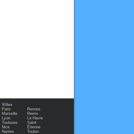
Villes
Paris
Rennes
Marseille
Reims
Lyon
Le Havre
Toulouse
Saint-
Nice
Étienne
Nantes
Toulon