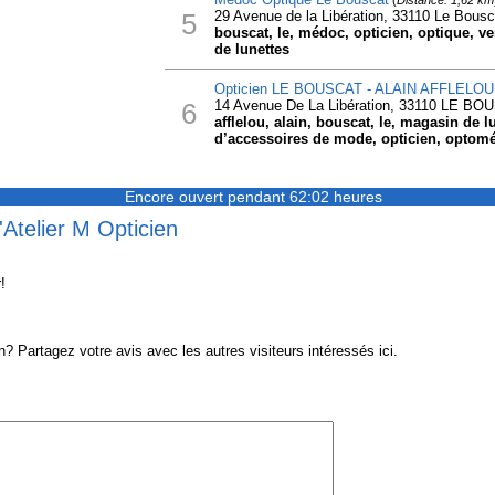
(
Distance: 1,62 km
5
29 Avenue de la Libération, 33110 Le Bousc
bouscat, le, médoc, opticien, optique, ven
de lunettes
Opticien LE BOUSCAT - ALAIN AFFLELOU
6
14 Avenue De La Libération, 33110 LE BO
afflelou, alain, bouscat, le, magasin de l
d’accessoires de mode, opticien, optomé
Encore ouvert pendant 62:02 heures
'Atelier M Opticien
!
? Partagez votre avis avec les autres visiteurs intéressés ici.