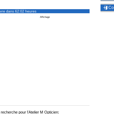
Con
vre dans 62:02 heures
Affichage
recherche pour l'Atelier M Opticien: