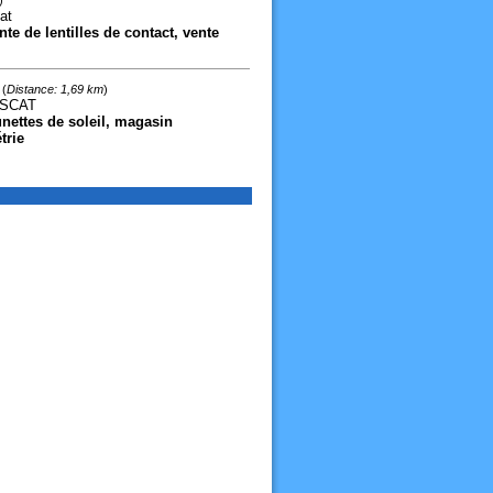
)
at
te de lentilles de contact, vente
(
Distance: 1,69 km
)
USCAT
unettes de soleil, magasin
trie