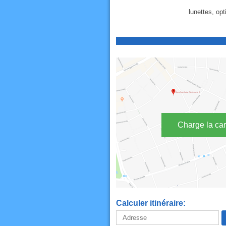
lunettes, opti
Charge la car
Calculer itinéraire: