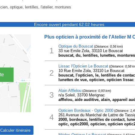
cien, optique, lentilles, l'atelier, montures
Encore ouvert pendant 62:02 heures
Plus opticien à proximité de l'Atelier M 
Optique du Bouscat
(
Distance: 0,56 km
)
1
33 rue Emile Zola, 33110 Le Bouscat
bouscat, du, lentilles, lunettes, montures
Lissac l'Opticien Le Bouscat
(
Distance: 0,58 
2
10 Rue Emile Zola, 33110 Le Bouscat
te
bouscat, l'opticien, le, lentilles de contac
lunettes de vue, opticien, opticien lissac
Alain Afflelou
(
Distance: 0,93 km
)
3
n/a Soleil, 33700 Merignac
afflelou, aide auditive, alain, appareil au
Opticien Bordeaux - Optic 2000
(
Distance: 1,
4
261 Avenue du Maréchal de Lattre de Tass
2000, bordeaux, lentilles de contact, lune
optic, optic2000, opticien, opticien optic
Médoc Optique Le Bouscat