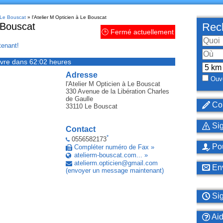
 Le Bouscat
» l'Atelier M Opticien à Le Bouscat
e Bouscat
Rech
🕒 Fermé actuellement
enant!
vre dans 62:02 heures
Adresse
Ouve
l'Atelier M Opticien
à Le Bouscat
330 Avenue de la Libération Charles
de Gaulle
Cor
33110
Le Bouscat
Sig
Contact
*
0556582173
Pou
Compléter numéro de Fax »
atelierm-bouscat.com... »
atelierm
.
opticien
@
gmail
.
com
Env
(envoyer un message maintenant)
Sig
Ai