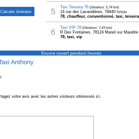
Taxi Teixeira 78
(
Distance: 5,74 km
)
5
14 rue des Lavandières, 78440 Issou
78, chauffeur, conventionné, taxi, teixeira
Taxi VIP 78
(
Distance: 7,43 km
)
6
R Des Fontaines, 78124 Mareil sur Mauldre
78, taxi, vip
Encore ouvert pendant heures
Taxi Anthony
!
gez votre avis avec les autres visiteurs intéressés ici.