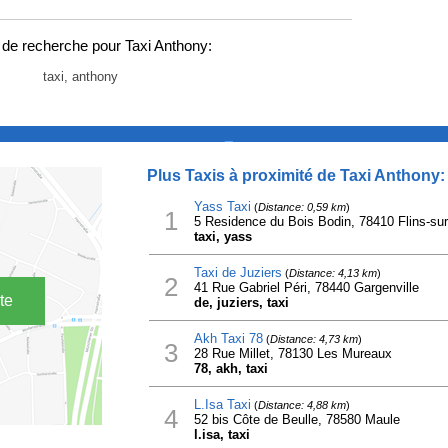
de recherche pour Taxi Anthony:
taxi, anthony
_
Plus Taxis à proximité de Taxi Anthony:
Yass Taxi
(
Distance: 0,59 km
)
1
5 Residence du Bois Bodin, 78410 Flins-su
taxi, yass
Taxi de Juziers
(
Distance: 4,13 km
)
2
41 Rue Gabriel Péri, 78440 Gargenville
te
de, juziers, taxi
Akh Taxi 78
(
Distance: 4,73 km
)
3
28 Rue Millet, 78130 Les Mureaux
78, akh, taxi
L.Isa Taxi
(
Distance: 4,88 km
)
4
52 bis Côte de Beulle, 78580 Maule
l.isa, taxi