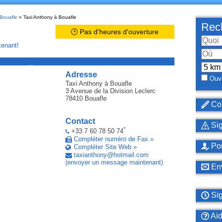
 Bouafle
» Taxi Anthony à Bouafle
Rech
🕒 Pas d'heures d'ouverture
enant!
_
Adresse
Ouve
Taxi Anthony
à Bouafle
3 Avenue de la Division Leclerc
78410
Bouafle
Cor
Contact
Sig
*
+33 7 60 78 50 74
Compléter numéro de Fax »
Pou
Compléter Site Web »
taxianthony
@
hotmail
.
com
(envoyer un message maintenant)
Env
Sig
Ai