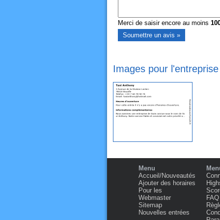
Merci de saisir encore au moins
10
Images pour l'entreprise
Menu
Menu
Accueil/Nouveautés
Conn
Ajouter des horaires
High
Pour les
Scor
Webmaster
FAQ
Sitemap
Règl
Nouvelles entrées
Condi
Para