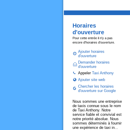
Horaires
d'ouverture
Pour cette entrée il n'y a pas
encore d'horaires d'ouverture.
Ajouter horaires
d'ouverture
Demander horaires
d'ouverture
Appeler
Taxi Anthony
Ajouter site web
Chercher les horaires
d'ouverture sur Google
Nous sommes une entreprise
de taxis connue sous le nom
de Taxi Anthony. Notre
service fiable et convivial est
notre priorité absolue. Nous
sommes déterminés à fournir
une expérience de taxi in...