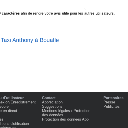
0
caractères
afin de rendre votre avis utile pour les autres utilisateurs.
 Taxi Anthony à Bouafle
 d'utilisateur
Contact
Partenaires
exion/Enregistrement
Appréciation
Presse
score
Suggestions
Publicités
e en direct
Mentions légales / Protection
des données
es
Protection des données App
tions d'utilisation
mètres de