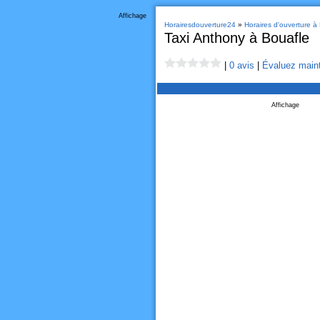
Affichage
Horairesdouverture24
»
Horaires d'ouverture à
Taxi Anthony à Bouafle
|
0 avis
|
Évaluez maint
Affichage