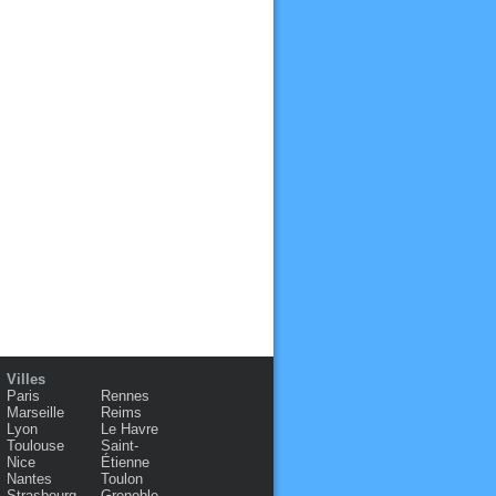
Villes
Paris
Rennes
Marseille
Reims
Lyon
Le Havre
Toulouse
Saint-
Nice
Étienne
Nantes
Toulon
Strasbourg
Grenoble