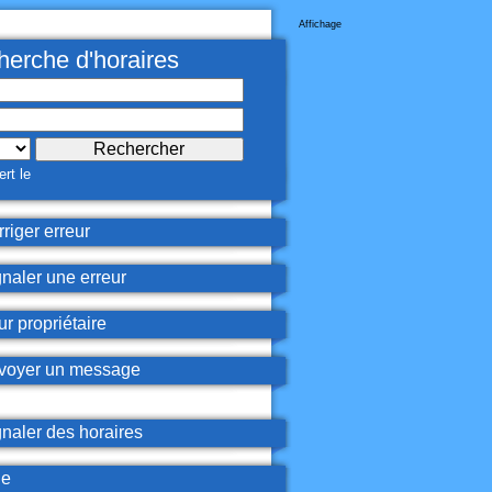
Affichage
erche d'horaires
rt le
riger erreur
naler une erreur
r propriétaire
oyer un message
naler des horaires
de