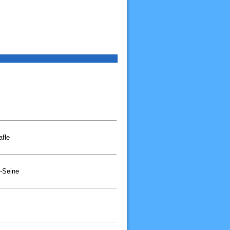
afle
r-Seine