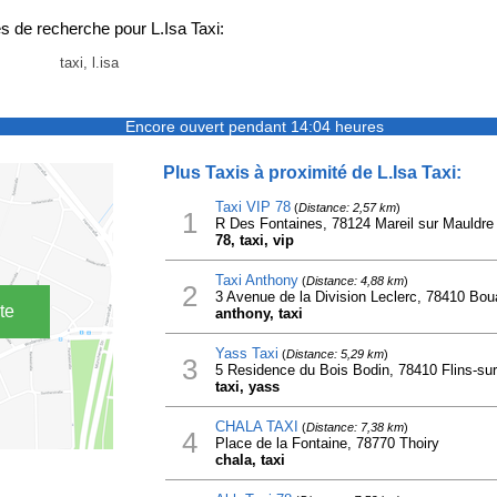
 de recherche pour L.Isa Taxi:
taxi, l.isa
Encore ouvert pendant 14:04 heures
Plus Taxis à proximité de L.Isa Taxi:
Taxi VIP 78
(
Distance: 2,57 km
)
1
R Des Fontaines, 78124 Mareil sur Mauldre
78, taxi, vip
Taxi Anthony
(
Distance: 4,88 km
)
2
3 Avenue de la Division Leclerc, 78410 Bou
te
anthony, taxi
Yass Taxi
(
Distance: 5,29 km
)
3
5 Residence du Bois Bodin, 78410 Flins-su
taxi, yass
CHALA TAXI
(
Distance: 7,38 km
)
4
Place de la Fontaine, 78770 Thoiry
chala, taxi