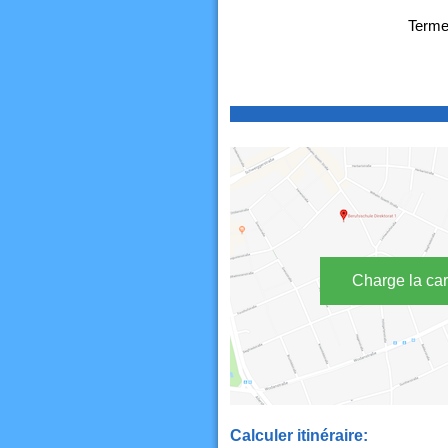
Termes
Charge la car
Calculer itinéraire: