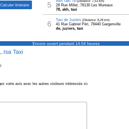
Akh Taxi 78
(
Distance: 7,53 km
)
5
28 Rue Millet, 78130 Les Mureaux
78, akh, taxi
Taxi de Juziers
(
Distance: 8,26 km
)
6
41 Rue Gabriel Péri, 78440 Gargenville
de, juziers, taxi
Encore ouvert pendant 14:04 heures
L.Isa Taxi
!
z votre avis avec les autres visiteurs intéressés ici.