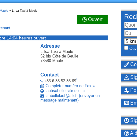
 Maule
» L.Isa Taxi à Maule
Rech
🕒 Ouvert
enant!
ore 14:04 heures ouvert
Adresse
Ouve
L.Isa Taxi
à Maule
52 bis Côte de Beulle
78580
Maule
Cor
Contact
Sig
*
+33 6 35 52 36 69
Compléter numéro de Fax »
Pou
laotisabelle.site-so... »
isabellelaot
@
sfr
.
fr
(envoyer un
message maintenant)
Env
Sig
Ai