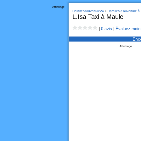
Affichage
Horairesdouverture24
»
Horaires d'ouverture à
L.Isa Taxi à Maule
|
0 avis
|
Évaluez maint
Enc
Affichage