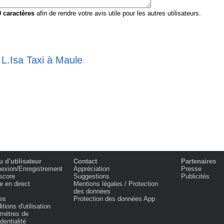
0
caractères
afin de rendre votre avis utile pour les autres utilisateurs.
 L.Isa Taxi à Maule
 d'utilisateur
Contact
Partenaires
exion/Enregistrement
Appréciation
Presse
score
Suggestions
Publicités
e en direct
Mentions légales / Protection
des données
es
Protection des données App
tions d'utilisation
mètres de
dentialité