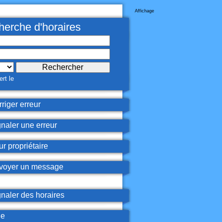
Affichage
erche d'horaires
rt le
riger erreur
naler une erreur
r propriétaire
oyer un message
naler des horaires
de