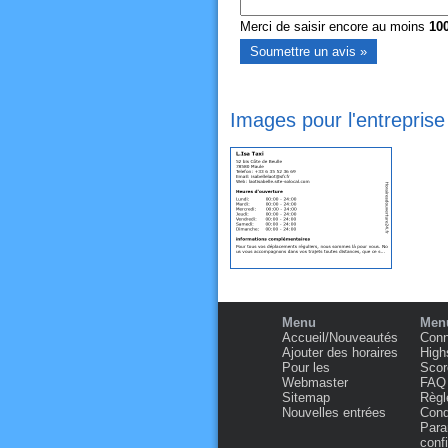
Merci de saisir encore au moins
10
Images pour l'entreprise
Menu
Menu
Accueil/Nouveautés
Conn
Ajouter des horaires
High
Pour les
Scor
Webmaster
FAQ
Sitemap
Règl
Nouvelles entrées
Condi
Para
confi