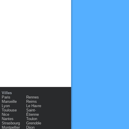
Villes
Paris
Rennes
Marseille
Reims
Lyon
Le Havre
Toulouse
Saint-
Nice
Étienne
Nantes
Toulon
Strasbourg
Grenoble
Montpellier
Dijon