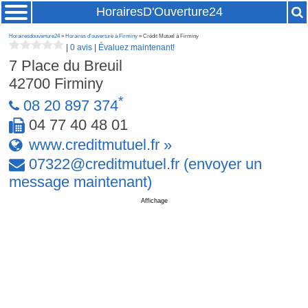
HorairesD'Ouverture24
Horairesdouverture24
»
Horaires d'ouverture à Firminy
» Crédit Mutuel à Firminy
|
0 avis
|
Évaluez maintenant!
7 Place du Breuil
42700
Firminy
*
08 20 897 374
04 77 40 48 01
www.creditmutuel.fr »
07322
@
creditmutuel
.
fr
(envoyer un
message maintenant)
Affichage