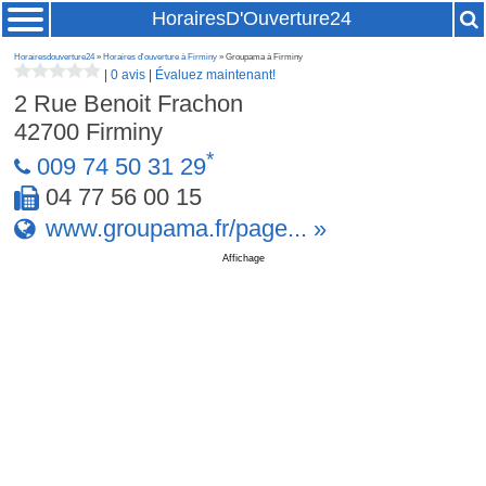
HorairesD'Ouverture24
Horairesdouverture24
»
Horaires d'ouverture à Firminy
» Groupama à Firminy
|
0 avis
|
Évaluez maintenant!
2 Rue Benoit Frachon
42700
Firminy
*
009 74 50 31 29
04 77 56 00 15
www.groupama.fr/page... »
Affichage