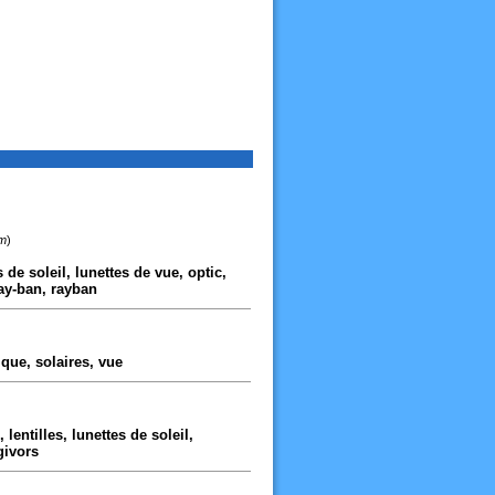
km
)
s de soleil, lunettes de vue, optic,
ray-ban, rayban
tique, solaires, vue
 lentilles, lunettes de soleil,
givors