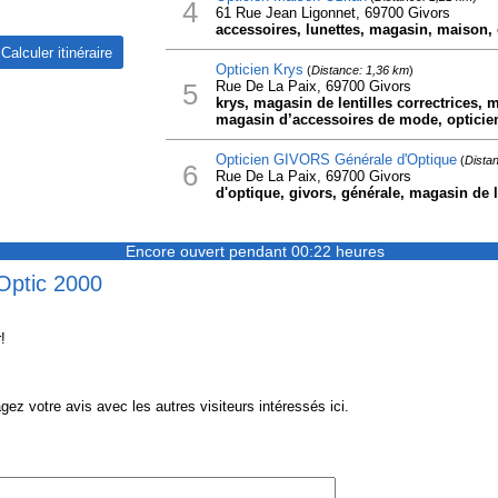
4
61 Rue Jean Ligonnet, 69700 Givors
accessoires, lunettes, magasin, maison, 
Opticien Krys
(
Distance: 1,36 km
)
5
Rue De La Paix, 69700 Givors
krys, magasin de lentilles correctrices, m
magasin d’accessoires de mode, opticie
Opticien GIVORS Générale d'Optique
(
Dista
6
Rue De La Paix, 69700 Givors
d'optique, givors, générale, magasin de l
Encore ouvert pendant 00:22 heures
 Optic 2000
!
z votre avis avec les autres visiteurs intéressés ici.