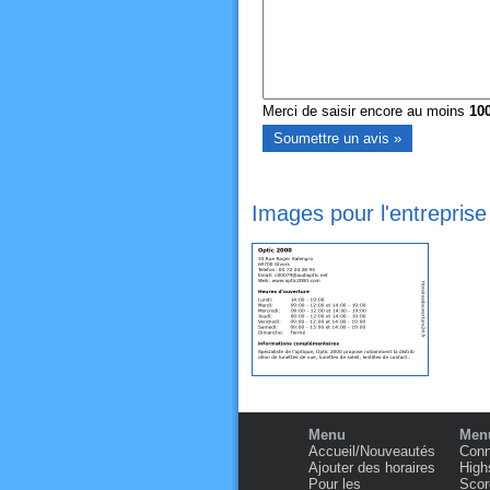
Merci de saisir encore au moins
10
Images pour l'entreprise
Menu
Menu
Accueil/Nouveautés
Conn
Ajouter des horaires
High
Pour les
Scor