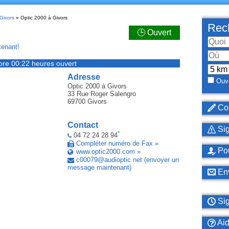
Givors
» Optic 2000 à Givors
Rech
🕒 Ouvert
enant!
ore 00:22 heures ouvert
Adresse
Ouve
Optic 2000
à Givors
33 Rue Roger Salengro
69700
Givors
Cor
Contact
Sig
*
04 72 24 28 94
Compléter numéro de Fax »
Pou
www.optic2000.com »
c00079
@
audioptic
.
net
(envoyer un
message maintenant)
Env
Sig
Ai