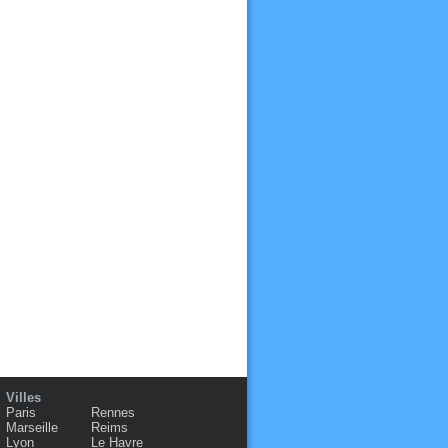
Villes
Paris
Rennes
Marseille
Reims
Lyon
Le Havre