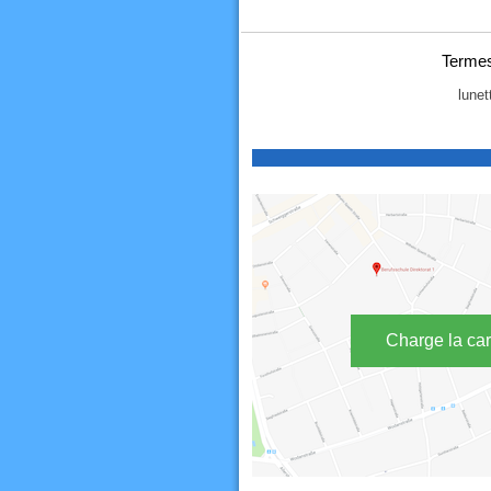
Termes
lunet
Charge la car