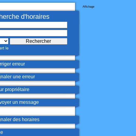
Affichage
erche d'horaires
rt le
riger erreur
naler une erreur
r propriétaire
oyer un message
naler des horaires
de