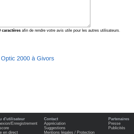
0
caractères
afin de rendre votre avis utile pour les autres utilisateurs.
 Optic 2000 à Givors
 d'utilisateur
Contact
Partenaires
exion/Enregistrement
Appréciation
Presse
score
Suggestions
Publicités
e en direct
Mentions légales / Protection