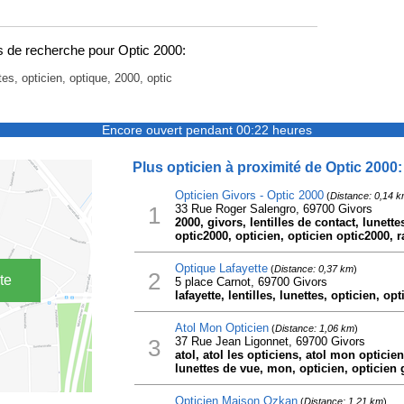
 de recherche pour Optic 2000:
tes, opticien, optique, 2000, optic
Encore ouvert pendant 00:22 heures
Plus opticien à proximité de Optic 2000:
Opticien Givors - Optic 2000
(
Distance: 0,14 
1
33 Rue Roger Salengro, 69700 Givors
2000, givors, lentilles de contact, lunette
optic2000, opticien, opticien optic2000, 
Optique Lafayette
(
Distance: 0,37 km
)
2
te
5 place Carnot, 69700 Givors
lafayette, lentilles, lunettes, opticien, op
Atol Mon Opticien
(
Distance: 1,06 km
)
3
37 Rue Jean Ligonnet, 69700 Givors
atol, atol les opticiens, atol mon opticien,
lunettes de vue, mon, opticien, opticien 
Opticien Maison Ozkan
(
Distance: 1,21 km
)