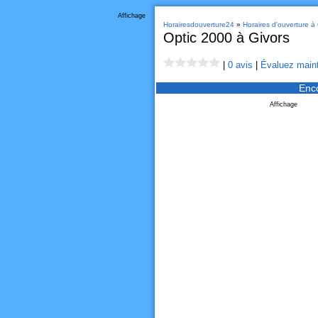
Affichage
Horairesdouverture24
»
Horaires d'ouverture à 
Optic 2000 à Givors
|
0 avis
|
Évaluez maint
Enc
Affichage