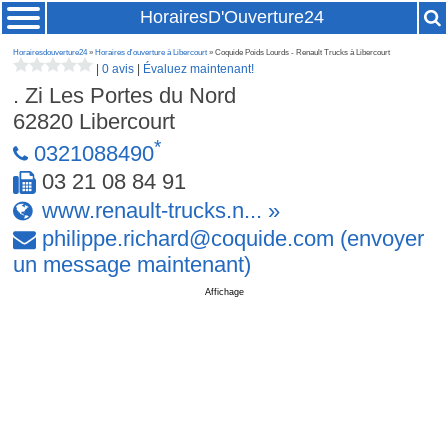
HorairesD'Ouverture24
Horairesdouverture24
»
Horaires d'ouverture à Libercourt
» Coquide Poids Lourds - Renault Trucks à Libercourt
|
0 avis
|
Évaluez maintenant!
. Zi Les Portes du Nord
62820
Libercourt
*
0321088490
03 21 08 84 91
www.renault-trucks.n... »
philippe
.
richard
@
coquide
.
com
(envoyer
un message maintenant)
Affichage