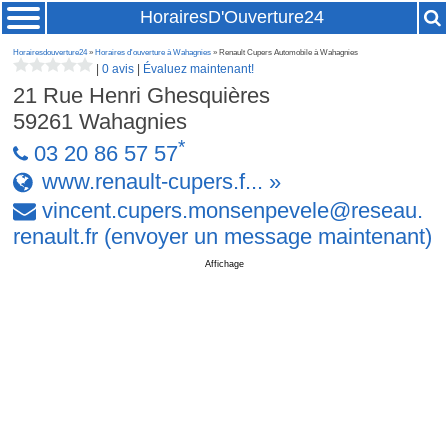
HorairesD'Ouverture24
Horairesdouverture24
»
Horaires d'ouverture à Wahagnies
» Renault Cupers Automobile à Wahagnies
|
0 avis
|
Évaluez maintenant!
21 Rue Henri Ghesquières
59261
Wahagnies
*
03 20 86 57 57
www.renault-cupers.f... »
vincent
.
cupers
.
monsenpevele
@
reseau
.
renault
.
fr
(envoyer un message maintenant)
Affichage